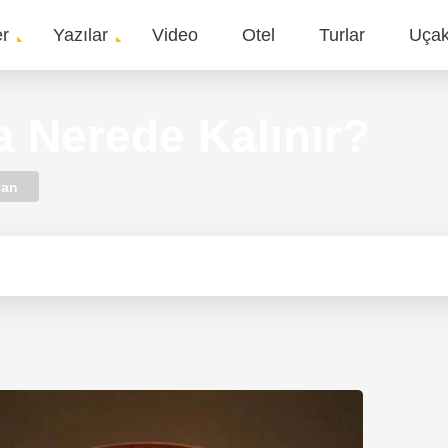
er
Yazılar
Video
Otel
Turlar
Uça
gation
a Nerede Kalınır?
can