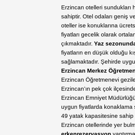
Erzincan otelleri sundukları 
sahiptir. Otel odaları geniş v
oteller ise konuklarına ücret
fiyatları gecelik olarak orta
çıkmaktadır.
Yaz sezonund
fiyatların en düşük olduğu 
sağlamaktadır. Şehirde uygun
Erzincan Merkez Öğretmen
Erzincan Öğretmenevi gezilece
Erzincan’ın pek çok ilçesin
Erzincan Emniyet Müdürlüğü
uygun fiyatlarda konaklama s
49 yatak kapasitesine sahip
Erzincan otellerinde yer bu
erken
rezervasyon
yaptırman