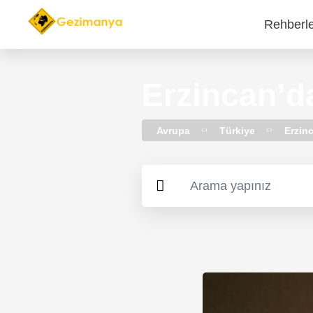
Rehberl
Main
navi
Erzincan’d
Avrupa
Türkiye
Erzin