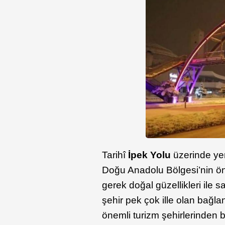
Tarihî
İpek Yolu
üzerinde yer
Doğu Anadolu Bölgesi’nin önde
gerek doğal güzellikleri ile s
şehir pek çok ille olan bağl
önemli turizm şehirlerinden bi