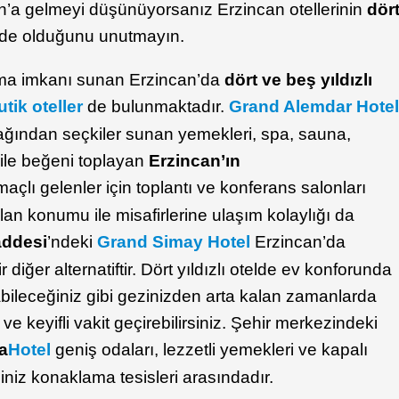
an’a gelmeyi düşünüyorsanız Erzincan otellerinin
dör
zde olduğunu unutmayın.
ma imkanı sunan Erzincan’da
dört ve beş yıldızlı
tik oteller
de bulunmaktadır.
Grand Alemdar Hote
fağından seçkiler sunan yemekleri, spa, sauna,
i ile beğeni toplayan
Erzincan’ın
amaçlı gelenler için toplantı ve konferans salonları
an konumu ile misafirlerine ulaşım kolaylığı da
ddesi
’ndeki
Grand Simay Hotel
Erzincan’da
 diğer alternatiftir. Dört yıldızlı otelde ev konforunda
leceğiniz gibi gezinizden arta kalan zamanlarda
ve keyifli vakit geçirebilirsiniz. Şehir merkezindeki
a
Hotel
geniş odaları, lezzetli yemekleri ve kapalı
ğiniz konaklama tesisleri arasındadır.