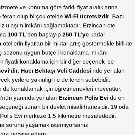
hizmete ve konuma göre farklı fiyat aralıklarına
e ferah olup birçok otelde
Wi-Fi ücretsizdir
. Bazı
siz ulaşım imkânı sağlamaktadır. Erzincan otel
lama
100 TL
’den başlayıp
250 TL’ye
kadar
a
otellerin fiyatları bir miktar artış göstermekle birlikte
kış sezonu uygun bütçeli konaklama imkânı
 fiyatlı konaklama için bir diğer seçenek ise
evi’dir
.
Hacı Bektaşı Veli Caddesi
’nde yer alan
k yerlere yakınlığı ile de tercih sebebidir.
de de konaklamak için öğretmenevleri mevcuttur.
’nün yanında yer alan
Erzincan Polis Evi
de en
eçeneği sunan bir devlet misafirhanesidir. 19 oda
 Polis Evi merkeze 1,5 kilometre mesafededir.
lma sorunu yaşamak istemiyorsanız
ızı tavsiye ederiz.