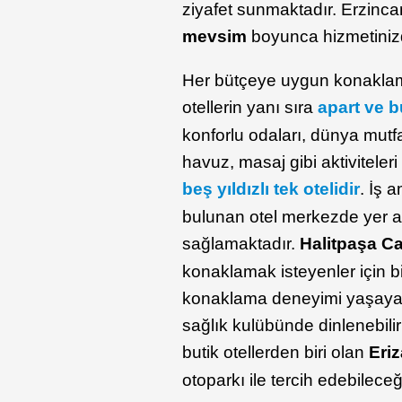
ziyafet sunmaktadır. Erzinc
mevsim
boyunca hizmetini
Her bütçeye uygun konakla
otellerin yanı sıra
apart ve bu
konforlu odaları, dünya mut
havuz, masaj gibi aktiviteler
beş yıldızlı tek otelidir
. İş 
bulunan otel merkezde yer al
sağlamaktadır.
Halitpaşa
Ca
konaklamak isteyenler için bir
konaklama deneyimi yaşayabi
sağlık kulübünde dinlenebilir 
butik otellerden biri olan
Eriz
otoparkı ile tercih edebilece