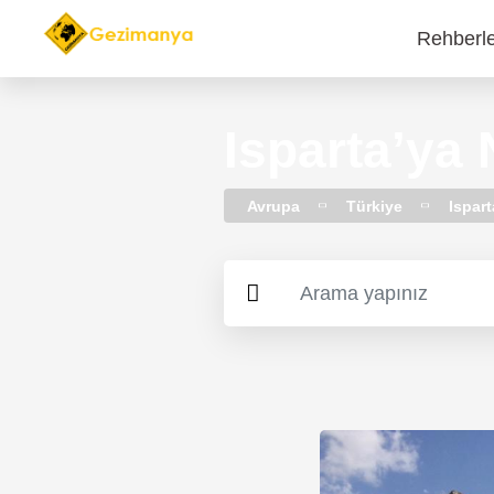
Rehberl
Main
navi
Isparta’ya 
Avrupa
Türkiye
Ispart