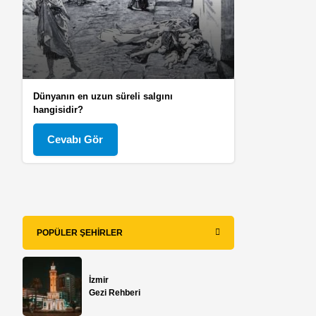
Dünyanın en uzun süreli salgını
hangisidir?
Cevabı Gör
POPÜLER ŞEHIRLER
İzmir
Gezi Rehberi