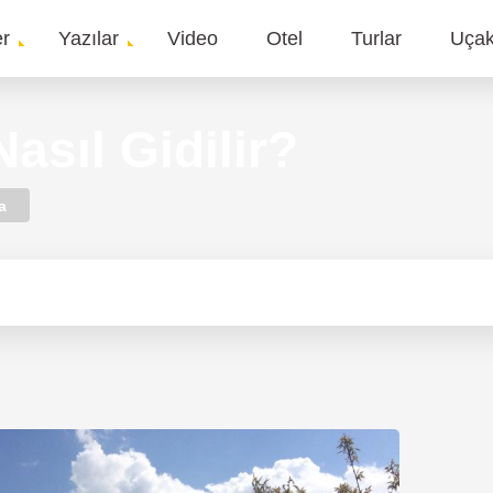
er
Yazılar
Video
Otel
Turlar
Uça
gation
Nasıl Gidilir?
a