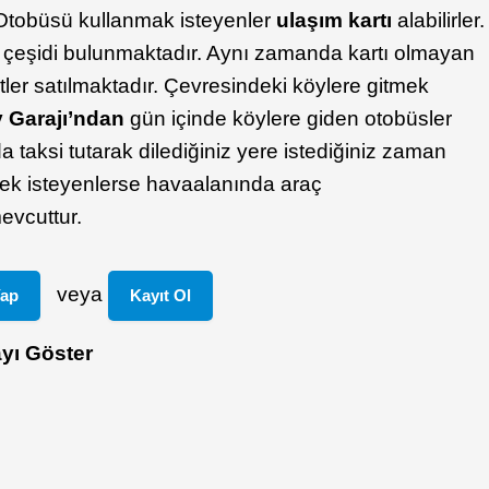
tobüsü kullanmak isteyenler
ulaşım kartı
alabilirler.
rt çeşidi bulunmaktadır. Aynı zamanda kartı olmayan
iletler satılmaktadır. Çevresindeki köylere gitmek
y Garajı’ndan
gün içinde köylere giden otobüsler
 taksi tutarak dilediğiniz yere istediğiniz zaman
mek isteyenlerse havaalanında araç
mevcuttur.
veya
Yap
Kayıt Ol
yı Göster