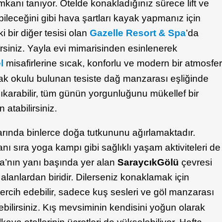
mkanı tanıyor. Otelde konakladığınız sürece lift ve
bileceğini gibi hava şartları kayak yapmanız için
i bir diğer tesisi olan
Gazelle Resort & Spa
’da
irsiniz. Yayla evi mimarisinden esinlenerek
l
misafirlerine sıcak, konforlu ve modern bir atmosfe
yak okulu bulunan tesiste dağ manzarası eşliğinde
çıkarabilir, tüm günün yorgunluğunu mükellef bir
atabilirsiniz.
arında binlerce doğa tutkununu ağırlamaktadır.
anı sıra yoga kampı gibi sağlıklı yaşam aktiviteleri de
a’nın yanı başında yer alan
Saraycık
Gölü
çevresi
anlardan biridir. Dilerseniz konaklamak için
 tercih edebilir, sadece kuş sesleri ve göl manzarası
irebilirsiniz. Kış mevsiminin kendisini yoğun olarak