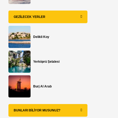
GEZILECEK YERLER
Delikli Koy
Yerköprü Şelalesi
Burj Al Arab
BUNLARI BILIYOR MUSUNUZ?