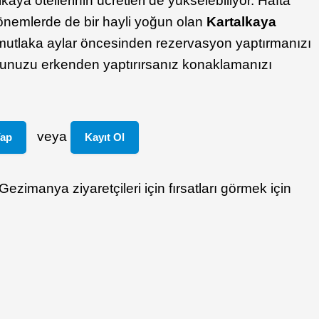
aya otellerinin ücretleri de yükselebiliyor. Hafta
dönemlerde de bir hayli yoğun olan
Kartalkaya
 mutlaka aylar öncesinden rezervasyon yaptırmanızı
nunuzu erkenden yaptırırsanız konaklamanızı
veya
Yap
Kayıt Ol
Gezimanya ziyaretçileri için fırsatları görmek için