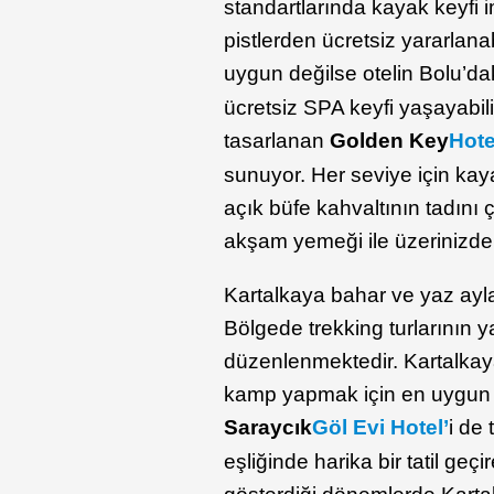
standartlarında kayak keyfi i
pistlerden ücretsiz yararlana
uygun değilse otelin Bolu’dak
ücretsiz SPA keyfi yaşayabil
tasarlanan
Golden Key
Hote
sunuyor. Her seviye için ka
açık büfe kahvaltının tadını 
akşam yemeği ile üzerinizden 
Kartalkaya bahar ve yaz ayl
Bölgede trekking turlarının y
düzenlenmektedir. Kartalkay
kamp yapmak için en uygun al
Saraycık
Göl Evi Hotel’
i de
eşliğinde harika bir tatil geç