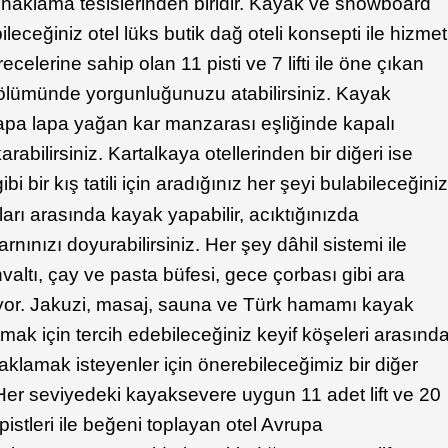
onaklama tesislerinden biridir. Kayak ve snowboard
ceğiniz otel lüks butik dağ oteli konsepti ile hizmet
ecelerine sahip olan 11 pisti ve 7 lifti ile öne çıkan
ölümünde yorgunluğunuzu atabilirsiniz. Kayak
lapa lapa yağan kar manzarası eşliğinde kapalı
abilirsiniz. Kartalkaya otellerinden bir diğeri ise
ibi bir kış tatili için aradığınız her şeyi bulabileceğini
rı arasında kayak yapabilir, acıktığınızda
arnınızı doyurabilirsiniz. Her şey dâhil sistemi ile
altı, çay ve pasta büfesi, gece çorbası gibi ara
yor. Jakuzi, masaj, sauna ve Türk hamamı kayak
ak için tercih edebileceğiniz keyif köşeleri arasınd
aklamak isteyenler için önerebileceğimiz bir diğer
. Her seviyedeki kayaksevere uygun 11 adet lift ve 20
istleri ile beğeni toplayan otel Avrupa