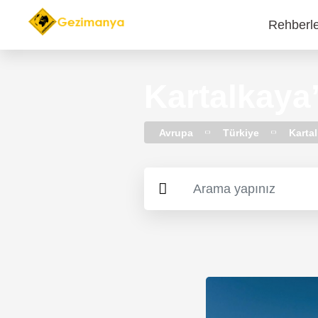
Rehberl
Main
navi
Kartalkaya
Avrupa
Türkiye
Karta