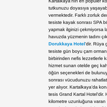
Kartalkaya’nın en popüler k
tutkunuzu doyasıya yaşayabile
vermektedir. Farklı zorluk der
tesiste kayak sonrası SPA b
yapmak ilginizi çekmiyorsa 
havuzda yüzmenin tadını çıkar
Dorukkaya Hotel
’dir. Rüya g
tesiste gün boyu çam ormanla
birbirinden nefis lezzetlerle k
hizmet sunan otelde geç kahv
öğün seçenekleri de bulunu
sonrası vücudunuzu rahatlatm
yer alıyor. Kartalkaya’da kon
tesis Grand Kartal Hotel’dir
kilometre uzunluğuna varan p