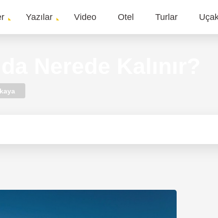
er
Yazılar
Video
Otel
Turlar
Uça
gation
’da Nerede Kalınır?
lkaya