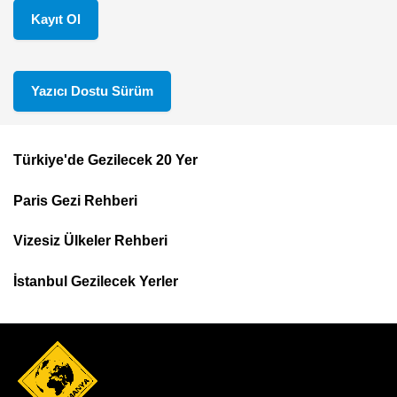
Kayıt Ol
Yazıcı Dostu Sürüm
Türkiye'de Gezilecek 20 Yer
Footer
Paris Gezi Rehberi
Top
Menu
Vizesiz Ülkeler Rehberi
İstanbul Gezilecek Yerler