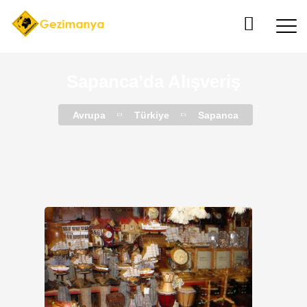
Sapanca’da Alışveriş
Avrupa
Türkiye
Sapanca