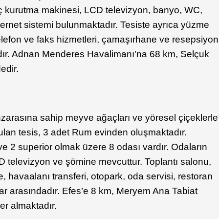
ç kurutma makinesi, LCD televizyon, banyo, WC,
ernet sistemi bulunmaktadır. Tesiste ayrıca yüzme
elefon ve faks hizmetleri, çamaşırhane ve resepsiyon
ardır. Adnan Menderes Havalimanı'na 68 km, Selçuk
edir.
nzarasına sahip meyve ağaçları ve yöresel çiçeklerle
rulan tesis, 3 adet Rum evinden oluşmaktadır.
 ve 2 superior olmak üzere 8 odası vardır. Odaların
CD televizyon ve şömine mevcuttur. Toplantı salonu,
avaalanı transferi, otopark, oda servisi, restoran
lar arasındadır. Efes’e 8 km, Meryem Ana Tabiat
er almaktadır.