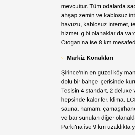
mevcuttur. Tüm odalarda sa
ahşap zemin ve kablosuz int
havuzu, kablosuz internet, t
hizmeti gibi olanaklar da v
Otogarı'na ise 8 km mesafed
Markiz Konakları
Şirince'nin en güzel köy ma
dolu bir bahçe içerisinde ku
Tesisin 4 standart, 2 deluxe
hepsinde kalorifer, klima, L
sauna, hamam, çamaşırhane, h
ve bar sunulan diğer olanak
Parkı’na ise 9 km uzaklıkta y