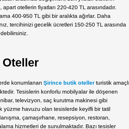
 apart otellerin fiyatları 220-420 TL arasındadır.
talama 400-950 TL gibi bir aralıkta ağırlar. Daha
nız, tercihinizi gecelik ücretleri 150-250 TL arasında
debilirsiniz.
 Oteller
r yerde konumlanan
Şirince butik oteller
turistik amaçl
tedir. Tesislerin konforlu mobilyalar ile döşenen
inibar, televizyon, saç kurutma makinesi gibi
 yüzme havuzu olan tesislerde keyifli bir tatil
ur danışma, çamaşırhane, resepsiyon, restoran,
alama hizmetleri de sunulmaktadır. Bazı tesisler