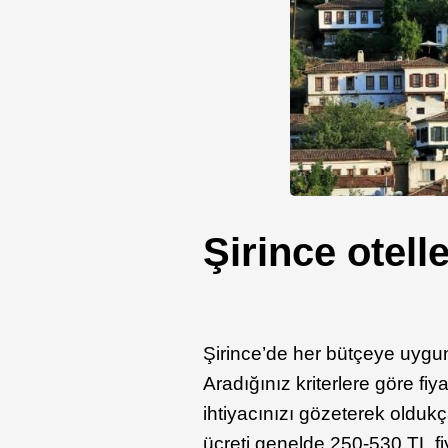
Şirince otelle
Şirince’de her bütçeye uygun
Aradığınız kriterlere göre fiy
ihtiyacınızı gözeterek oldukç
ücreti genelde 250-530 TL fiya