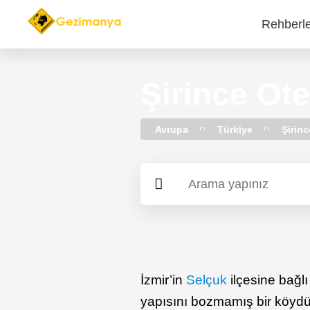
Rehberl
Main
navi
Şirince Otel
Avrupa
Türkiye
Şirinc
İzmir’in
Selçuk
ilçesine bağl
yapısını bozmamış bir köydür.