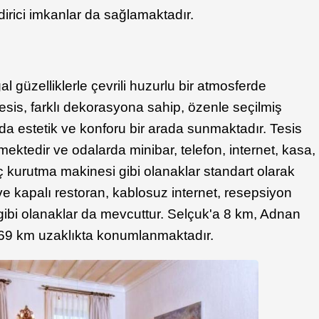
irici imkanlar da sağlamaktadır.
̆al güzelliklerle çevrili huzurlu bir atmosferde
 Tesis, farklı dekorasyona sahip, özenle seçilmiş
a estetik ve konforu bir arada sunmaktadır. Tesis
ektedir ve odalarda minibar, telefon, internet, kasa,
saç kurutma makinesi gibi olanaklar standart olarak
ve kapalı restoran, kablosuz internet, resepsiyon
i gibi olanaklar da mevcuttur. Selçuk'a 8 km, Adnan
69 km uzaklıkta konumlanmaktadır.