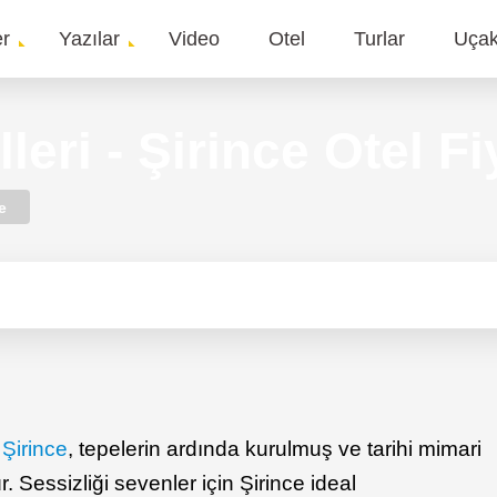
er
Yazılar
Video
Otel
Turlar
Uça
gation
leri - Şirince Otel Fi
e
ı
Şirince
, tepelerin ardında kurulmuş ve tarihi mimari
 Sessizliği sevenler için Şirince ideal