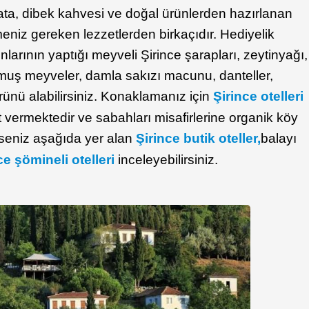
ata, dibek kahvesi ve doğal ürünlerden hazırlanan
niz gereken lezzetlerden birkaçıdır. Hediyelik
larının yaptığı meyveli Şirince şarapları, zeytinyağı,
lmuş meyveler, damla sakızı macunu, danteller,
ünü alabilirsiniz. Konaklamanız için
Şirince otelleri
 vermektedir ve sabahları misafirlerine organik köy
rseniz aşağıda yer alan
Şirince butik oteller,
balayı
ce şömineli otelleri
inceleyebilirsiniz.