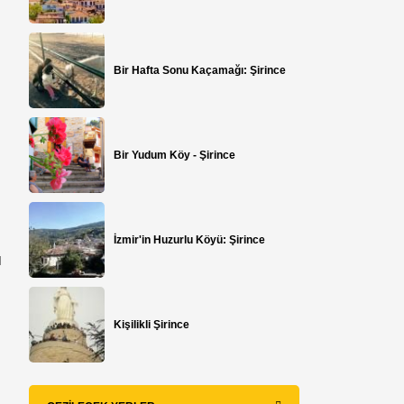
Bir Hafta Sonu Kaçamağı: Şirince
Bir Yudum Köy - Şirince
İzmir'in Huzurlu Köyü: Şirince
ı
Kişilikli Şirince