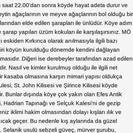
m saat 22.00’dan sonra köyde hayat adeta durur ve
zeytin ağaçlarının ve meyve ağaçlarının bol olduğu bi
arından elde edilen şarapları ile ünlüdür. Köye adım
e şarap yapılan üzüm kokuları ile karşılaşırsınız. MÖ
 eskiden Kırkınca olarak anılmasıyla ilgili bazı
n biri köyün kurulduğu dönemde kendini dağlayan
olmasıdır. Diğeri ise derebeyler tarafından azad edilen
r. Nasıl ve kimler kurulmuş olduğu ile ilgili net
bir kasaba olmasına karşın mimari yapısı oldukça
lesi, St. John Kilisesi ve Şirince Kilisesi köyde
dir. Bunlar dışında köye çok yakın olan Efes Antik
i, Hadrian Tapınağı ve Selçuk Kalesi’ni de gezip
eniz iklimi hakim olmasından dolayı kışları ılık ve
 sıcak geçer. Bu nedenle kış aylarında da güzel
niz. Selanik usulü sebzeli güveç, mürver şurubu,