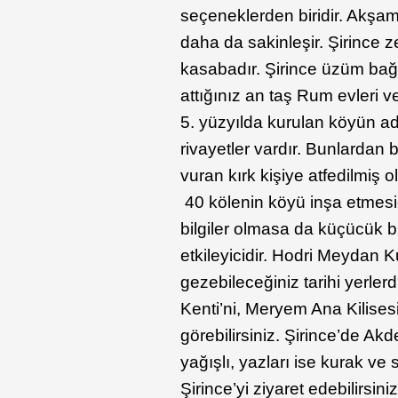
seçeneklerden biridir. Akşa
daha da sakinleşir. Şirince 
kasabadır. Şirince üzüm bağl
attığınız an taş Rum evleri v
5. yüzyılda kurulan köyün adı
rivayetler vardır. Bunlarda
vuran kırk kişiye atfedilmiş 
40 kölenin köyü inşa etmesidi
bilgiler olmasa da küçücük 
etkileyicidir. Hodri Meydan Ku
gezebileceğiniz tarihi yerler
Kenti’ni, Meryem Ana Kilises
görebilirsiniz. Şirince’de Akd
yağışlı, yazları ise kurak ve
Şirince’yi ziyaret edebilirsi