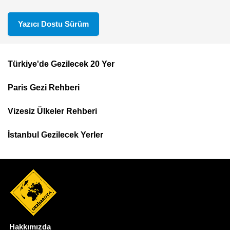
Yazıcı Dostu Sürüm
Türkiye'de Gezilecek 20 Yer
Footer
Paris Gezi Rehberi
Top
Menu
Vizesiz Ülkeler Rehberi
İstanbul Gezilecek Yerler
Hakkımızda