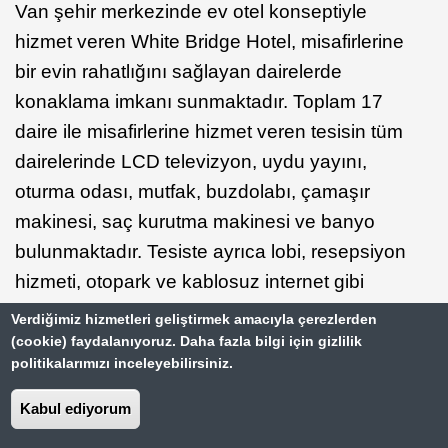
Van şehir merkezinde ev otel konseptiyle
hizmet veren White Bridge Hotel, misafirlerine
bir evin rahatlığını sağlayan dairelerde
konaklama imkanı sunmaktadır. Toplam 17
daire ile misafirlerine hizmet veren tesisin tüm
dairelerinde LCD televizyon, uydu yayını,
oturma odası, mutfak, buzdolabı, çamaşır
makinesi, saç kurutma makinesi ve banyo
bulunmaktadır. Tesiste ayrıca lobi, resepsiyon
hizmeti, otopark ve kablosuz internet gibi
olanaklar da mevcuttur. Van Devlet
Verdiğimiz hizmetleri geliştirmek amacıyla çerezlerden
Tiyatrosu’na 900 metre uzaklıkta yer
(cookie) faydalanıyoruz. Daha fazla bilgi için gizlilik
politikalarımızı inceleyebilirsiniz.
almaktadır.
Kabul ediyorum
Van Oda Kahvaltı Oteller