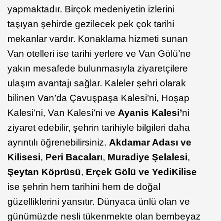
yapmaktadır. Birçok medeniyetin izlerini
taşıyan şehirde gezilecek pek çok tarihi
mekanlar vardır. Konaklama hizmeti sunan
Van otelleri ise tarihi yerlere ve Van Gölü’ne
yakın mesafede bulunmasıyla ziyaretçilere
ulaşım avantajı sağlar. Kaleler şehri olarak
bilinen Van’da Çavuşpaşa Kalesi’ni, Hoşap
Kalesi’ni, Van Kalesi’ni ve
Ayanis Kalesi’
ni
ziyaret edebilir, şehrin tarihiyle bilgileri daha
ayrıntılı öğrenebilirsiniz.
Akdamar Adası ve
Kilisesi
,
Peri Bacaları
,
Muradiye Şelalesi
,
Şeytan Köprüsü
,
Erçek Gölü ve Yedi
Kilise
ise şehrin hem tarihini hem de doğal
güzelliklerini yansıtır. Dünyaca ünlü olan ve
günümüzde nesli tükenmekte olan bembeyaz