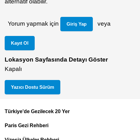
alternatif olabilir.
Yorum yapmak için
veya
Giriş Yap
Kayıt Ol
Lokasyon Sayfasında Detayı Göster
Kapalı
Yazıcı Dostu Sürüm
Türkiye'de Gezilecek 20 Yer
Footer
Paris Gezi Rehberi
Top
Menu
Vizesiz Ülkeler Rehberi