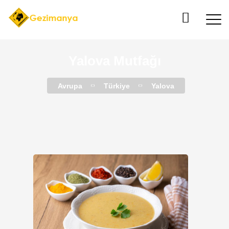
Yalova Mutfağı
Avrupa
Türkiye
Yalova