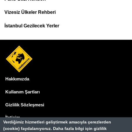
Top
Menu
Vizesiz Ülkeler Rehberi
İstanbul Gezilecek Yerler
Hakkımızda
Dipnot
Kullanım Şartları
Gizlilik Sözleşmesi
İletişim
Verdiğimiz hizmetleri geliştirmek amacıyla çerezlerden
(cookie) faydalanıyoruz. Daha fazla bilgi için gizlilik
Basında Biz