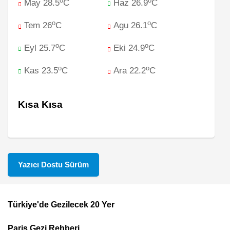
o
o
May 28.5
C
Haz 26.9
C
o
o
Tem 26
C
Agu 26.1
C
o
o
Eyl 25.7
C
Eki 24.9
C
o
o
Kas 23.5
C
Ara 22.2
C
Kısa Kısa
Yazıcı Dostu Sürüm
Türkiye'de Gezilecek 20 Yer
Footer
Paris Gezi Rehberi