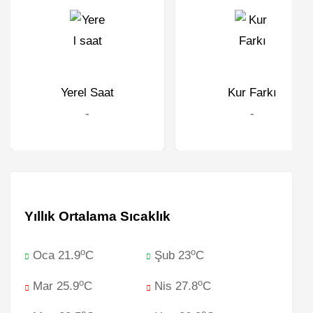
Yerel Saat
Kur Farkı
-
-
Yıllık Ortalama Sıcaklık
o
o
Oca 21.9
C
Şub 23
C
o
o
Mar 25.9
C
Nis 27.8
C