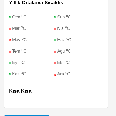
Yıllık Ortalama Sıcaklık
o
o
Oca
C
Şub
C
o
o
Mar
C
Nis
C
o
o
May
C
Haz
C
o
o
Tem
C
Agu
C
o
o
Eyl
C
Eki
C
o
o
Kas
C
Ara
C
Kısa Kısa