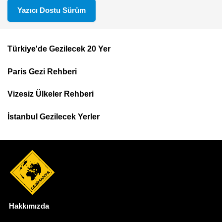
Yazıcı Dostu Sürüm
Türkiye'de Gezilecek 20 Yer
Footer
Paris Gezi Rehberi
Top
Menu
Vizesiz Ülkeler Rehberi
İstanbul Gezilecek Yerler
Hakkımızda
Dipnot