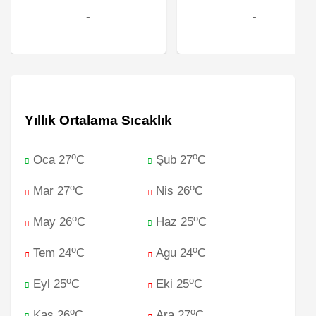
-
-
Yıllık Ortalama Sıcaklık
o
o
Oca 27
C
Şub 27
C
o
o
Mar 27
C
Nis 26
C
o
o
May 26
C
Haz 25
C
o
o
Tem 24
C
Agu 24
C
o
o
Eyl 25
C
Eki 25
C
o
o
Kas 26
C
Ara 27
C