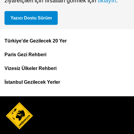
ziyaretçileri için fırsatları görmek için
tıklayın
.
Yazıcı Dostu Sürüm
Türkiye'de Gezilecek 20 Yer
Footer
Paris Gezi Rehberi
Top
Menu
Vizesiz Ülkeler Rehberi
İstanbul Gezilecek Yerler