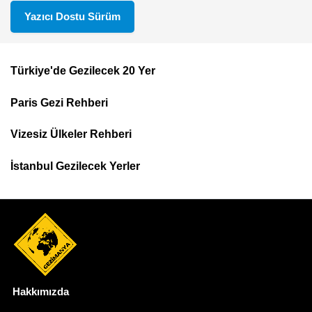
Yazıcı Dostu Sürüm
Türkiye'de Gezilecek 20 Yer
Footer
Paris Gezi Rehberi
Top
Menu
Vizesiz Ülkeler Rehberi
İstanbul Gezilecek Yerler
Hakkımızda
Dipnot