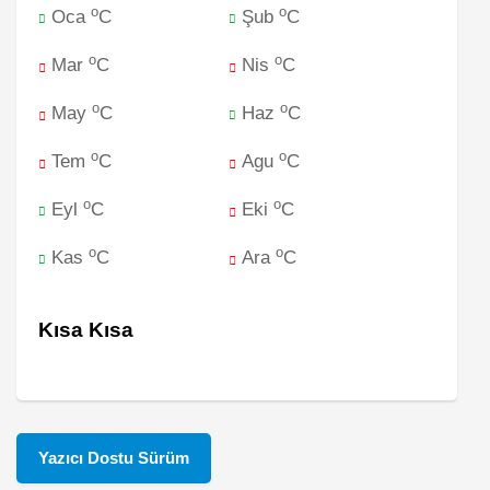
o
o
Oca
C
Şub
C
o
o
Mar
C
Nis
C
o
o
May
C
Haz
C
o
o
Tem
C
Agu
C
o
o
Eyl
C
Eki
C
o
o
Kas
C
Ara
C
Kısa Kısa
Yazıcı Dostu Sürüm