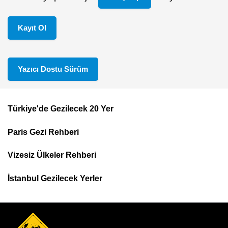
Kayıt Ol
Yazıcı Dostu Sürüm
Türkiye'de Gezilecek 20 Yer
Footer
Paris Gezi Rehberi
Top
Menu
Vizesiz Ülkeler Rehberi
İstanbul Gezilecek Yerler