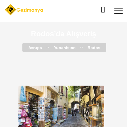
Rodos’da Alışveriş
Avrupa
Yunanistan
Rodos