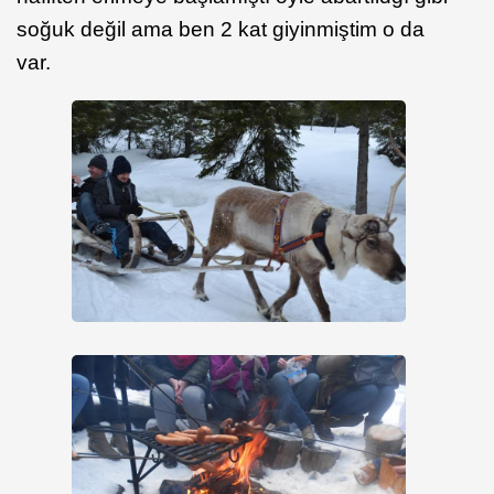
soğuk değil ama ben 2 kat giyinmiştim o da
var.