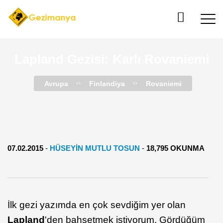
Lapland Gezisi: Karlı Rovaniemi
Avrupa
Finlandiya
Rovaniemi
07.02.2015
-
HÜSEYIN MUTLU TOSUN
-
18,795 OKUNMA
İlk gezi yazımda en çok sevdiğim yer olan
Lapland
'den bahsetmek istiyorum. Gördüğüm