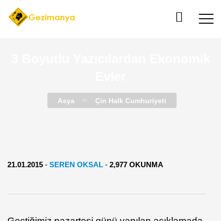
3 Boyutlu Yazıcılardan Ekonomik
Evler
Asya
Çin Halk Cumhuriyeti
21.01.2015
-
SEREN OKSAL
-
2,977 OKUNMA
Geçtiğimiz pazartesi günü yapılan açıklamada