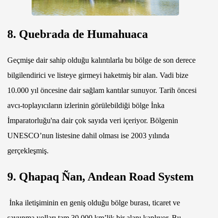
8. Quebrada de Humahuaca
Geçmişe dair sahip olduğu kalıntılarla bu bölge de son derece
bilgilendirici ve listeye girmeyi haketmiş bir alan. Vadi bize
10.000 yıl öncesine dair sağlam kantılar sunuyor. Tarih öncesi
avcı-toplayıcıların izlerinin görülebildiği bölge İnka
İmparatorluğu'na dair çok sayıda veri içeriyor. Bölgenin
UNESCO’nun listesine dahil olması ise 2003 yılında
gerçekleşmiş.
9. Qhapaq Ñan, Andean Road System
İnka iletişiminin en geniş olduğu bölge burası, ticaret ve
savunma yolları tam 30.000 km’lik bir alanı kaplıyor. Bu