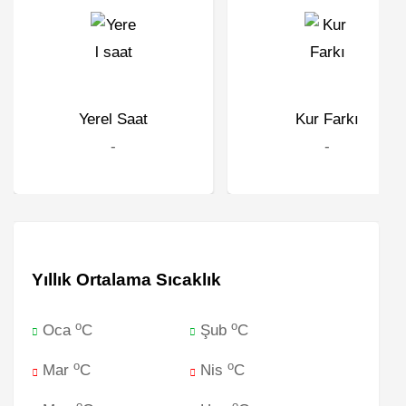
Yerel Saat
Kur Farkı
-
-
Yıllık Ortalama Sıcaklık
o
o
Oca
C
Şub
C
o
o
Mar
C
Nis
C
o
o