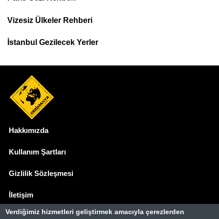
Top
Menu
Vizesiz Ülkeler Rehberi
İstanbul Gezilecek Yerler
Hakkımızda
Dipnot
Kullanım Şartları
Gizlilik Sözleşmesi
İletişim
Verdiğimiz hizmetleri geliştirmek amacıyla çerezlerden
Basında Biz