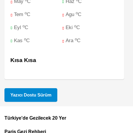
May
C
Haz
C
o
o
Tem
C
Agu
C
o
o
Eyl
C
Eki
C
o
o
Kas
C
Ara
C
Kısa Kısa
Yazıcı Dostu Sürüm
Türkiye'de Gezilecek 20 Yer
Footer
Paris Gezi Rehberi