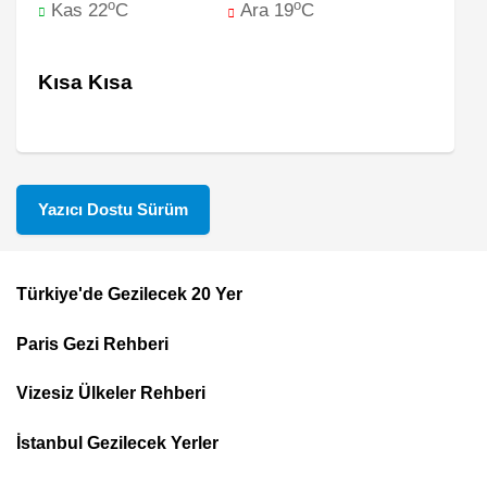
o
o
Kas 22
C
Ara 19
C
Kısa Kısa
Yazıcı Dostu Sürüm
Türkiye'de Gezilecek 20 Yer
Footer
Paris Gezi Rehberi
Top
Menu
Vizesiz Ülkeler Rehberi
İstanbul Gezilecek Yerler