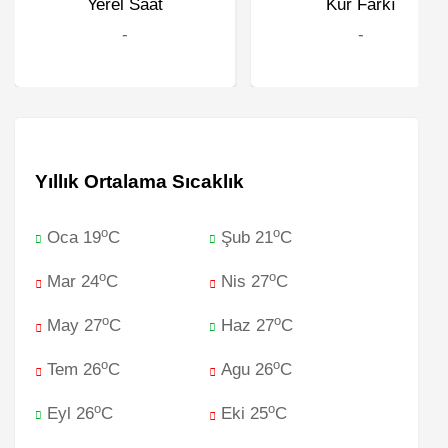
Yerel Saat
Kur Farkı
-
-
Yıllık Ortalama Sıcaklık
o
o
Oca 19
C
Şub 21
C
o
o
Mar 24
C
Nis 27
C
o
o
May 27
C
Haz 27
C
o
o
Tem 26
C
Agu 26
C
o
o
Eyl 26
C
Eki 25
C