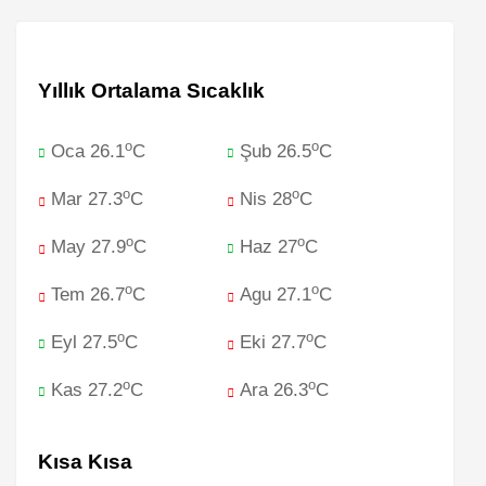
Yıllık Ortalama Sıcaklık
o
o
Oca 26.1
C
Şub 26.5
C
o
o
Mar 27.3
C
Nis 28
C
o
o
May 27.9
C
Haz 27
C
o
o
Tem 26.7
C
Agu 27.1
C
o
o
Eyl 27.5
C
Eki 27.7
C
o
o
Kas 27.2
C
Ara 26.3
C
Kısa Kısa