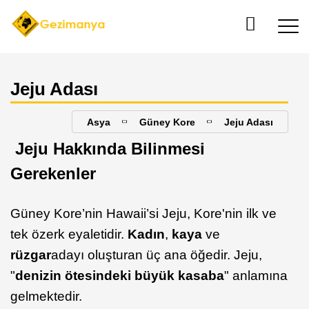
Jeju Adası
Asya
Güney Kore
Jeju Adası
Jeju Hakkında Bilinmesi
Gerekenler
Güney Kore’nin Hawaii’si Jeju, Kore'nin ilk ve
tek özerk eyaletidir.
Kadın
,
kaya
ve
rüzgar
adayı oluşturan üç ana öğedir. Jeju,
"
denizin ötesindeki büyük kasaba
" anlamına
gelmektedir.