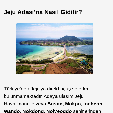
Jeju Adası’na Nasıl Gidilir?
Türkiye'den Jeju'ya direkt uçuş seferleri
bulunmamaktadır. Adaya ulaşım Jeju
Havalimanı ile veya
Busan
,
Mokpo
,
Incheon
,
Wando
,
Nokdong
,
Nolyeogdo
şehirlerinden