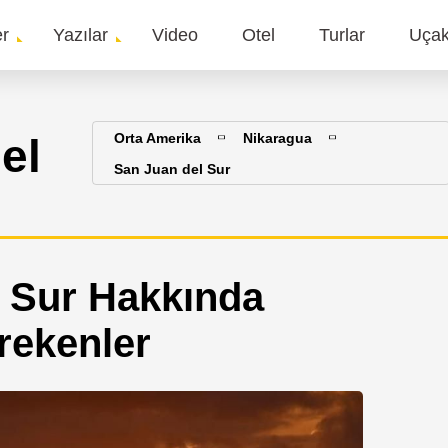
er
Yazılar
Video
Otel
Turlar
Uça
gation
el
Orta Amerika
Nikaragua
San Juan del Sur
 Sur Hakkında
rekenler