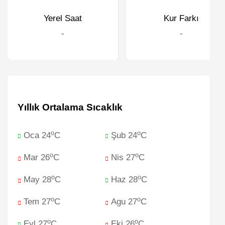
Yerel Saat
Kur Farkı
-
-
Yıllık Ortalama Sıcaklık
o
o
Oca 24
C
Şub 24
C
o
o
Mar 26
C
Nis 27
C
o
o
May 28
C
Haz 28
C
o
o
Tem 27
C
Agu 27
C
o
o
Eyl 27
C
Eki 26
C