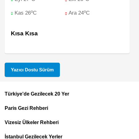
o
o
Kas 26
C
Ara 24
C
Kısa Kısa
Yazıcı Dostu Sürüm
Türkiye'de Gezilecek 20 Yer
Footer
Paris Gezi Rehberi
Top
Menu
Vizesiz Ülkeler Rehberi
İstanbul Gezilecek Yerler