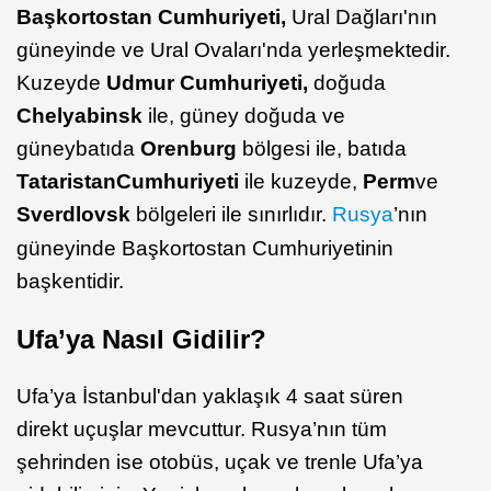
Başkortostan Cumhuriyeti,
Ural Dağları'nın
güneyinde ve Ural Ovaları'nda yerleşmektedir.
Kuzeyde
Udmur Cumhuriyeti,
doğuda
Chelyabinsk
ile, güney doğuda ve
güneybatıda
Orenburg
bölgesi ile, batıda
Tataristan
Cumhuriyeti
ile kuzeyde,
Perm
ve
Sverdlovsk
bölgeleri ile sınırlıdır.
Rusya
’nın
güneyinde Başkortostan Cumhuriyetinin
başkentidir.
Ufa’ya Nasıl Gidilir?
Ufa’ya İstanbul'dan yaklaşık 4 saat süren
direkt uçuşlar mevcuttur. Rusya’nın tüm
şehrinden ise otobüs, uçak ve trenle Ufa’ya