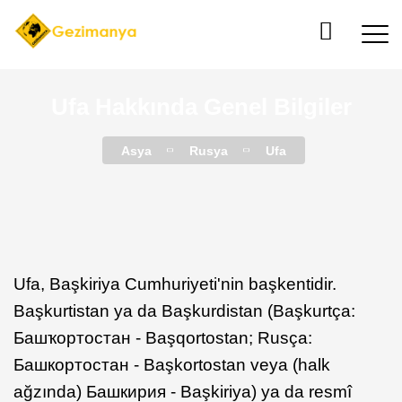
Ufa Hakkında Genel Bilgiler
Asya
Rusya
Ufa
Ufa, Başkiriya Cumhuriyeti'nin başkentidir.
Başkurtistan ya da Başkurdistan (Başkurtça:
Башҡортостан - Başqortostan; Rusça:
Башкортостан - Başkortostan veya (halk
ağzında) Башкирия - Başkiriya) ya da resmî