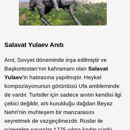
Salavat Yulaev Anıtı
Anıt, Sovyet döneminde inşa edilmiştir ve
Başkortostan’nın kahramanı olan
Salavat
Yulaev
'in hatırasına yapılmıştır. Heykel
kompozisyonunun görüntüsü Ufa ambleminde
de vardır. Turistler için sadece anıtın kendisi ilgi
çekici değildir, artı kurulduğu dağdan Beyaz
Nehri'nin muhteşem bir manzarasını
seyretmek de vazgeçilmezdir. Ruslar ile
süregelen savaşlar 1775 yılına kadar sürdü.