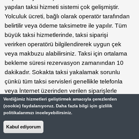
yapılan taksi hizmeti sistemi çok gelişmiştir.
Yolculuk ücreti, bağlı olarak operatör tarafından
belirtilir veya ödeme taksimetre ile yapılır. Tüm
büyük taksi hizmetlerinde, taksi siparişi
verirken operatörü bilgilendirerek uygun çek
veya makbuzu alabilirsiniz. Taksi için ortalama
bekleme süresi rezervasyon zamanından 10
dakikadır. Sokakta taksi yakalamak sorunlu
çünkü tüm taksi servisleri genellikle telefonla
veya İnternet üzerinden verilen siparişlerle
Verdiğimiz hizmetleri geliştirmek amacıyla çerezlerden
çalışıyor. Ek olarak, bu nakliye yöntemi "resmi"
(cookie) faydalanıyoruz. Daha fazla bilgi için gizlilik
taksi siparişinden daha pahalı olabilir. Büyük
politikalarımızı inceleyebilirsiniz.
şehirlerde olduğu gibi, yollar yoğun saatlerde
Kabul ediyorum
trafik olduğu ve park yeri yeterli olmadığı için,
araba ile seyahat etmek için uygun yer değildir.