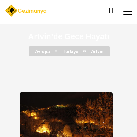
Artvin’de Gece Hayatı
Avrupa
Türkiye
Artvin