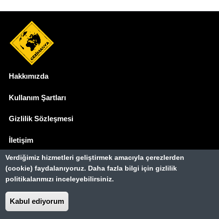
Hakkımızda
Dipnot
Kullanım Şartları
Gizlilik Sözleşmesi
İletişim
Verdiğimiz hizmetleri geliştirmek amacıyla çerezlerden
Basında Biz
(cookie) faydalanıyoruz. Daha fazla bilgi için gizlilik
politikalarımızı inceleyebilirsiniz.
Gezimanya Turizm, TÜRSAB'a kayıtlı bir
seyahat acentasıdır.
Belge no: A-8307
Kabul ediyorum