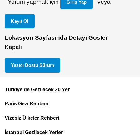
Yorum yapmak için
veya
Giriş Yap
Kayıt Ol
Lokasyon Sayfasında Detayı Göster
Kapalı
Yazıcı Dostu Sürüm
Türkiye'de Gezilecek 20 Yer
Footer
Paris Gezi Rehberi
Top
Menu
Vizesiz Ülkeler Rehberi
İstanbul Gezilecek Yerler