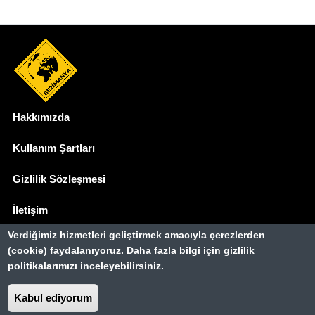
Hakkımızda
Dipnot
Kullanım Şartları
Gizlilik Sözleşmesi
İletişim
Verdiğimiz hizmetleri geliştirmek amacıyla çerezlerden
Basında Biz
(cookie) faydalanıyoruz. Daha fazla bilgi için gizlilik
politikalarımızı inceleyebilirsiniz.
Gezimanya Turizm, TÜRSAB'a kayıtlı bir
seyahat acentasıdır.
Belge no: A-8307
Kabul ediyorum