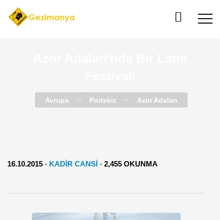
Azor Adaları'nda ​Bir Latin
Festivali
Avrupa
Portekiz
Azor Adaları
16.10.2015
-
KADIR CANSI
-
2,455 OKUNMA