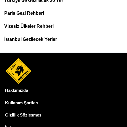
Türkiye'de Gezilecek 20 Yer
Footer
Paris Gezi Rehberi
Top
Menu
Vizesiz Ülkeler Rehberi
İstanbul Gezilecek Yerler
Hakkımızda
Dipnot
Kullanım Şartları
Gizlilik Sözleşmesi