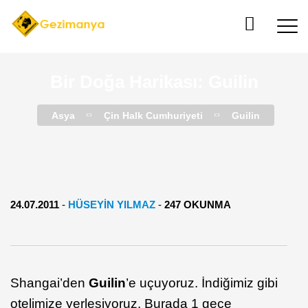
Bir Doğa Harikası: Guilin
Asya
Çin Halk Cumhuriyeti
Guilin
24.07.2011
-
HÜSEYİN YILMAZ
-
247 OKUNMA
Shangai’den
Guilin
’e uçuyoruz. İndiğimiz gibi
otelimize yerleşiyoruz. Burada 1 gece