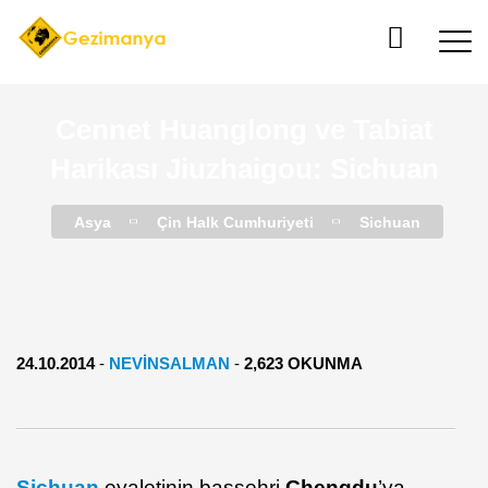
Cennet Huanglong ve Tabiat
Harikası Jiuzhaigou: Sichuan
Asya
Çin Halk Cumhuriyeti
Sichuan
24.10.2014
-
NEVINSALMAN
-
2,623 OKUNMA
Sichuan
eyaletinin başşehri
Chengdu
’ya