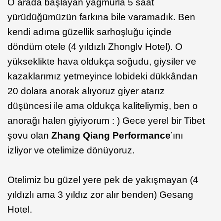
O arada başlayan yağmurla 5 saat
yürüdüğümüzün farkına bile varamadık. Ben
kendi adıma güzellik sarhoşluğu içinde
döndüm otele (4 yıldızlı Zhonglv Hotel). O
yükseklikte hava oldukça soğudu, giysiler ve
kazaklarımız yetmeyince lobideki dükkândan
20 dolara anorak alıyoruz giyer atarız
düşüncesi ile ama oldukça kaliteliymiş, ben o
anorağı halen giyiyorum : ) Gece yerel bir Tibet
şovu olan
Zhang Qiang Performance
’ını
izliyor ve otelimize dönüyoruz.
Otelimiz bu güzel yere pek de yakışmayan (4
yıldızlı ama 3 yıldız zor alır benden) Gesang
Hotel.