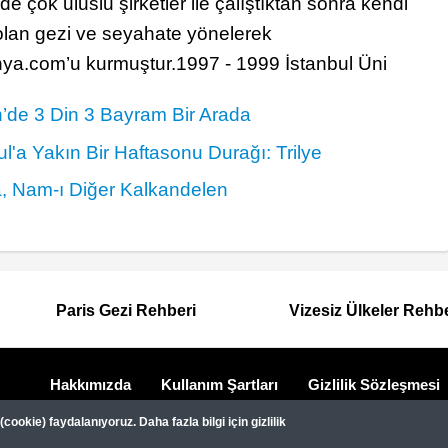
e çok uluslu şirketler ile çalıştıktan sonra kendi
olan gezi ve seyahate yönelerek
a.com’u kurmuştur.1997 - 1999 İstanbul Üni
’de 3 Din 3 Bayram Bir Arada
ul'a Yakın Bir Haftasonu Durağı: Trilye
, Nam-ı Diğer Kalkandelen
Paris Gezi Rehberi
Vizesiz Ülkeler Rehb
Hakkımızda
Kullanım Şartları
Gizlilik Sözleşmesi
Dipnot
Gezimanya Turizm, TÜRSAB'a kayıtlı bir 
ookie) faydalanıyoruz. Daha fazla bilgi için gizlilik
Belge no: A-8307