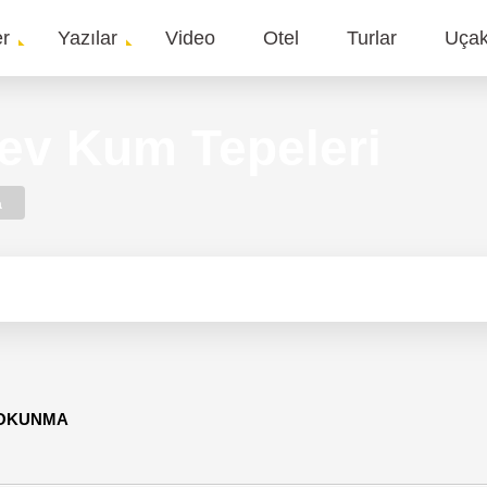
er
Yazılar
Video
Otel
Turlar
Uça
gation
ev Kum Tepeleri
a
 OKUNMA