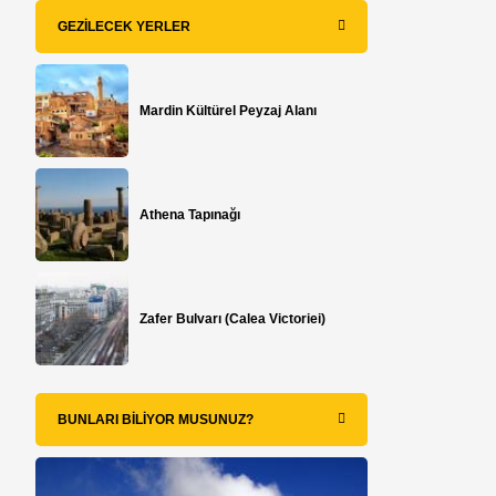
GEZILECEK YERLER
Mardin Kültürel Peyzaj Alanı
Athena Tapınağı
Zafer Bulvarı (Calea Victoriei)
BUNLARI BILIYOR MUSUNUZ?