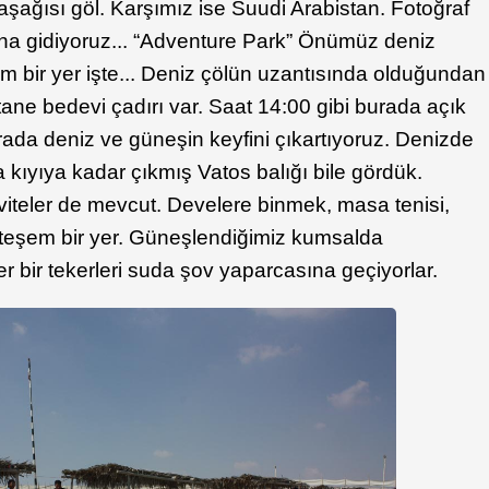
şağısı göl. Karşımız ise Suudi Arabistan. Fotoğraf
ına gidiyoruz... “Adventure Park” Önümüz deniz
 bir yer işte... Deniz çölün uzantısında olduğundan
tane bedevi çadırı var. Saat 14:00 gibi burada açık
ada deniz ve güneşin keyfini çıkartıyoruz. Denizde
 kıyıya kadar çıkmış Vatos balığı bile gördük.
ktiviteler de mevcut. Develere binmek, masa tenisi,
teşem bir yer. Güneşlendiğimiz kumsalda
 bir tekerleri suda şov yaparcasına geçiyorlar.