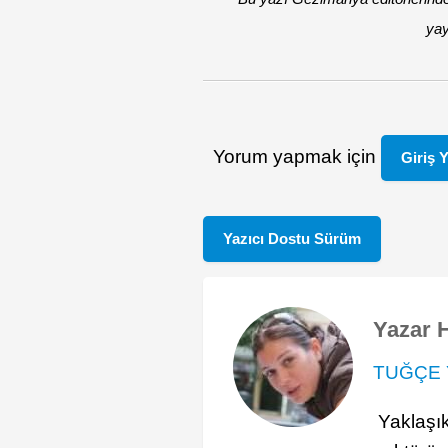
yay
Yorum yapmak için
Giriş 
Yazıcı Dostu Sürüm
Yazar 
TUĞÇE 
Yaklaşı