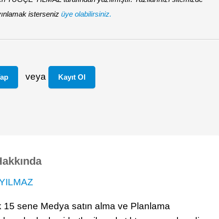
ınlamak isterseniz
üye olabilirsiniz.
veya
Yap
Kayıt Ol
Hakkında
YILMAZ
k 15 sene Medya satın alma ve Planlama