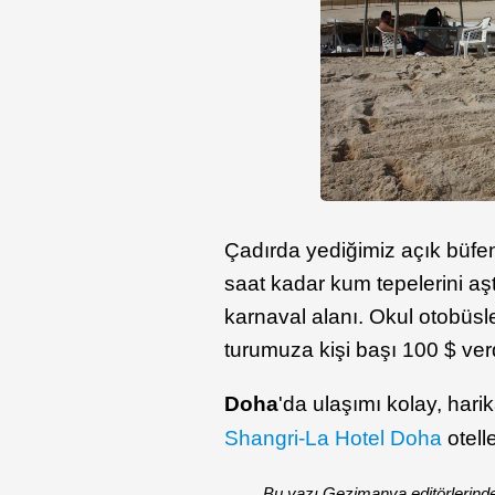
Çadırda yediğimiz açık büfen
saat kadar kum tepelerini aş
karnaval alanı. Okul otobüsle
turumuza kişi başı 100 $ ve
Doha
'da ulaşımı kolay, harik
Shangri-La Hotel Doha
otelle
Bu yazı Gezimanya editörlerind