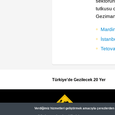
sektöründ
tutkusu 
Gezimany
Mardin
İstanb
Tetova
Türkiye'de Gezilecek 20 Yer
Footer
Top
Verdiğimiz hizmetleri geliştirmek amacıyla çerezlerden (c
Menu