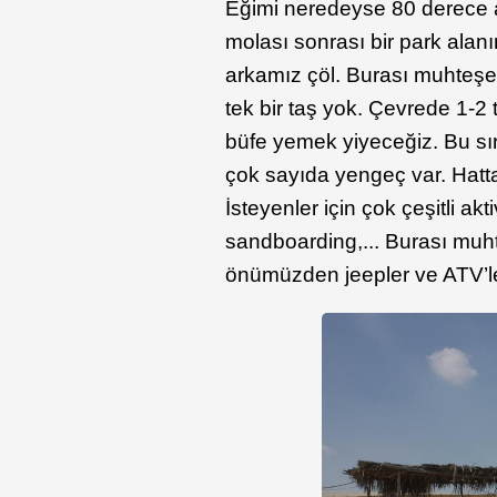
Eğimi neredeyse 80 derece a
molası sonrası bir park alan
arkamız çöl. Burası muhteşem
tek bir taş yok. Çevrede 1-2 
büfe yemek yiyeceğiz. Bu sır
çok sayıda yengeç var. Hatta
İsteyenler için çok çeşitli a
sandboarding,... Burası muh
önümüzden jeepler ve ATV’ler