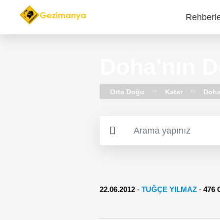
Rehberl
Main
navi
Doha'nın D
Orta Doğu
Katar
Doh
22.06.2012
-
TUĞÇE YILMAZ
-
476