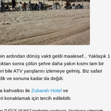
in ardından dönüş vakti geldi maalesef... Yaklaşık 1
tıktan sonra çölün şehre daha yakın kısmı tam bir
ri bile ATV yarışlarını izlemeye gelmiş. Biz safari
rdik ve sonuna kadar da değdi.
a kahvaltısı ile
Zubarah Hotel
ve
ri konaklamak için tercih edilebilir.
en TUĞÇE YILMAZ tarafından yazılmıştır. Yazılarınızı sitemizde