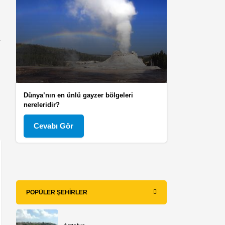
Dünya’nın en ünlü gayzer bölgeleri
nereleridir?
Cevabı Gör
POPÜLER ŞEHIRLER