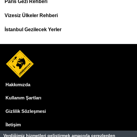
Paris Gezi Rehberi
Top
Menu
Vizesiz Ülkeler Rehberi
İstanbul Gezilecek Yerler
Hakkımızda
Dipnot
Kullanım Şartları
Gizlilik Sözleşmesi
İletişim
Verdiğimiz hizmetleri geliştirmek amacıyla çerezlerden