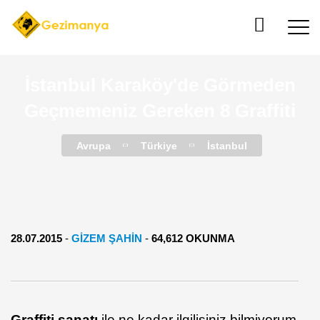
İstanbul Karaköy'de Görmeden
Geçmemeniz Gereken 8 Graffiti
Avrupa
Türkiye
İstanbul
28.07.2015
-
GIZEM ŞAHIN
-
64,612 OKUNMA
Graffiti sanatı
ile ne kadar ilgilisiniz bilmiyorum