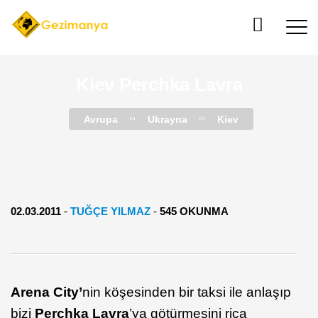
Kiev Perchka Lavra
Avrupa
Ukrayna
Kiev
02.03.2011
-
TUĞÇE YILMAZ
-
545 OKUNMA
Arena City’
nin köşesinden bir taksi ile anlaşıp
bizi
Perchka Lavra
’ya götürmesini rica