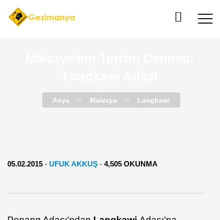
Malezya'nın Turizm Cenneti:
Langkawi Adası
Asya
Malezya
Langkawi
05.02.2015
-
UFUK AKKUŞ
-
4,505 OKUNMA
Penang Adası'ndan
Langkawi
Adası'na