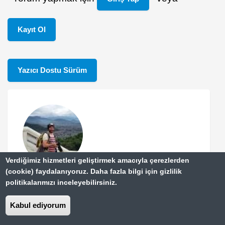
Kayıt Ol
Yazıcı Dostu Sürüm
Verdiğimiz hizmetleri geliştirmek amacıyla çerezlerden
(cookie) faydalanıyoruz. Daha fazla bilgi için gizlilik
Yazar Hakkında
politikalarımızı inceleyebilirsiniz.
UFUK AKKUŞ
Kabul ediyorum
Gezgin, Fotoğrafçı 1977 Karabük