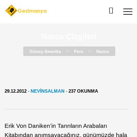
Nazca Çizgileri
Güney Amerika
Peru
Nazca
29.12.2012
-
NEVINSALMAN
-
237 OKUNMA
Erik Von Daniken’in Tanrıların Arabaları
Kitabından anımsayacağınız, günümüzde hala