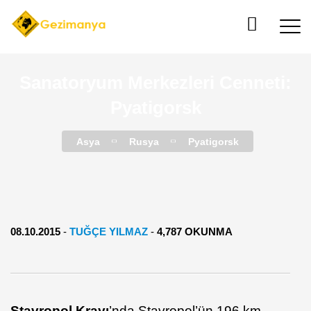
Sanatoryum Merkezleri Cenneti:
Pyatigorsk
Asya
Rusya
Pyatigorsk
08.10.2015
-
TUĞÇE YILMAZ
-
4,787 OKUNMA
Stavropol Krayı
’nda Stavropol’ün 196 km