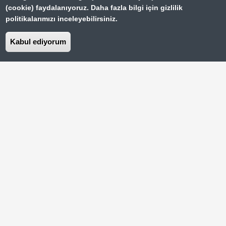
(cookie) faydalanıyoruz. Daha fazla bilgi için gizlilik
Türkiye'de Gezilecek 20 Yer
Footer
politikalarımızı inceleyebilirsiniz.
Paris Gezi Rehberi
Top
Kabul ediyorum
Menu
Vizesiz Ülkeler Rehberi
İstanbul Gezilecek Yerler
Hakkımızda
Dipnot
Kullanım Şartları
Gizlilik Sözleşmesi