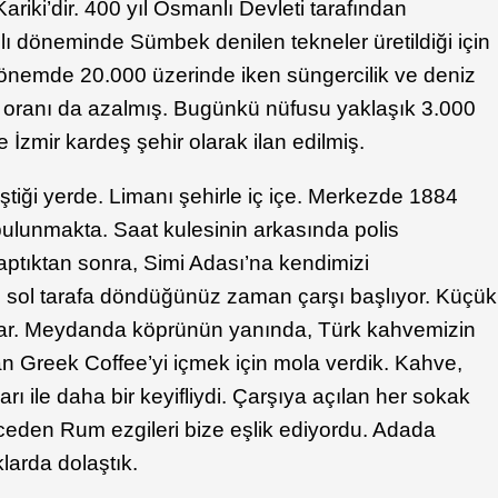
Kariki’dir. 400 yıl Osmanlı Devleti tarafından
ı döneminde Sümbek denilen tekneler üretildiği için
dönemde 20.000 üzerinde iken süngercilik ve deniz
s oranı da azalmış. Bugünkü nüfusu yaklaşık 3.000
le İzmir kardeş şehir olarak ilan edilmiş.
eştiği yerde. Limanı şehirle iç içe. Merkezde 1884
 bulunmakta. Saat kulesinin arkasında polis
yaptıktan sonra, Simi Adası’na kendimizi
an sol tarafa döndüğünüz zaman çarşı başlıyor. Küçük
 var. Meydanda köprünün yanında, Türk kahvemizin
lan Greek Coffee’yi içmek için mola verdik. Kahve,
rı ile daha bir keyifliydi. Çarşıya açılan her sokak
İnceden Rum ezgileri bize eşlik ediyordu. Adada
larda dolaştık.