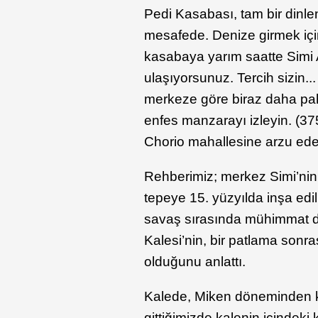
Pedi Kasabası, tam bir dinl
mesafede. Denize girmek için
kasabaya yarım saatte Simi 
ulaşıyorsunuz. Tercih sizin..
merkeze göre biraz daha pah
enfes manzarayı izleyin. (3
Chorio mahallesine arzu eder
Rehberimiz; merkez Simi’nin 
tepeye 15. yüzyılda inşa edi
savaş sırasında mühimmat de
Kalesi’nin, bir patlama sonr
olduğunu anlattı.
Kalede, Miken döneminden ka
gittiğimizde kalenin içindeki 