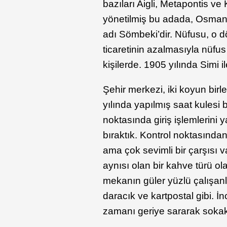
bazıları Aigli, Metapontis ve 
yönetilmiş bu adada, Osmanl
adı Sömbeki’dir. Nüfusu, o 
ticaretinin azalmasıyla nüfu
kişilerde. 1905 yılında Simi i
Şehir merkezi, iki koyun birl
yılında yapılmış saat kulesi
noktasında giriş işlemlerini 
bıraktık. Kontrol noktasınd
ama çok sevimli bir çarşısı
aynısı olan bir kahve türü o
mekanın güler yüzlü çalışanla
daracık ve kartpostal gibi. 
zamanı geriye sararak sokak