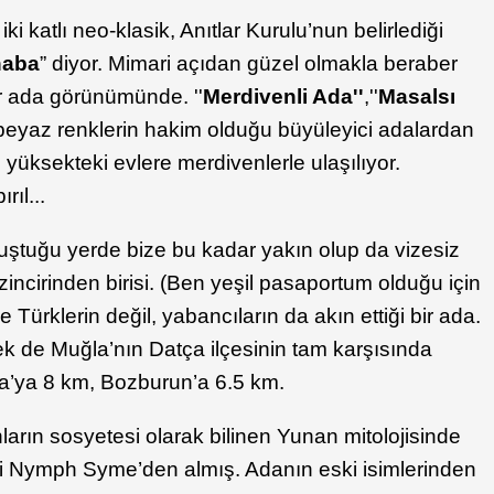
ki katlı neo-klasik, Anıtlar Kurulu’nun belirlediği
haba
” diyor. Mimari açıdan güzel olmakla beraber
ir ada görünümünde. ''
Merdivenli Ada''
,''
Masalsı
i beyaz renklerin hakim olduğu büyüleyici adalardan
 yüksekteki evlere merdivenlerle ulaşılıyor.
rıl...
luştuğu yerde bize bu kadar yakın olup da vizesiz
incirinden birisi. (Ben yeşil pasaportum olduğu için
 Türklerin değil, yabancıların da akın ettiği bir ada.
k de Muğla’nın Datça ilçesinin tam karşısında
ça’ya 8 km, Bozburun’a 6.5 km.
ların sosyetesi olarak bilinen Yunan mitolojisinde
şi Nymph Syme’den almış. Adanın eski isimlerinden