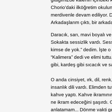
Chorio'daki ilköğretim okulu
merdivenle devam ediliyor. 
Arkadaşlarım çıktı, bir arka
Daracık, sarı, mavi boyalı ve
Sokakta sessizlik vardı. Ses
kimse de yok.” dedim. İşte o 
“Kalimera” dedi ve elimi tutt
gibi, kardeş gibi sıcacık ve s
O anda cinsiyet, ırk, dil, ren
insanlık dili vardı. Elimden tut
kahve yaptı. Kahve ikramının 
ne ikram edeceğini şaşırdı. 
anlatamam... Dönme vakti ge