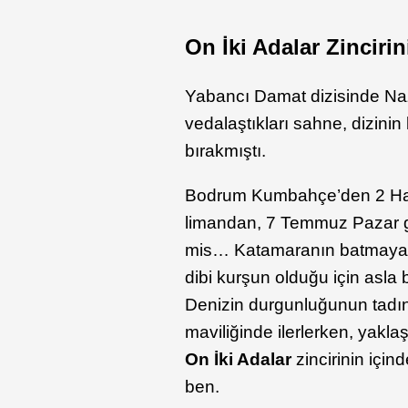
On İki Adalar Zinciri
Yabancı Damat dizisinde Naz
vedalaştıkları sahne, dizini
bırakmıştı.
Bodrum Kumbahçe’den 2 Hazi
limandan, 7 Temmuz Pazar g
mis… Katamaranın batmayan y
dibi kurşun olduğu için asla
Denizin durgunluğunun tadı
maviliğinde ilerlerken, yakla
On İki Adalar
zincirinin için
ben.