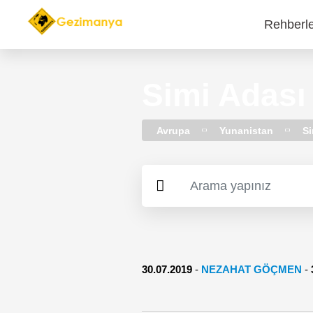
Rehberl
Main
navi
Simi Adası
Avrupa
Yunanistan
Si
30.07.2019
-
NEZAHAT GÖÇMEN
-