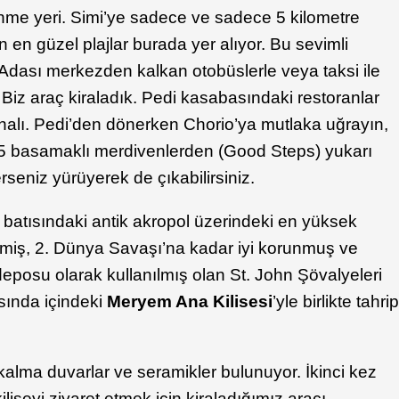
enme yeri. Simi’ye sadece ve sadece 5 kilometre
 en güzel plajlar burada yer alıyor. Bu sevimli
Adası merkezden kalkan otobüslerle veya taksi ile
. Biz araç kiraladık. Pedi kasabasındaki restoranlar
alı. Pedi’den dönerken Chorio’ya mutlaka uğrayın,
75 basamaklı merdivenlerden (Good Steps) yukarı
seniz yürüyerek de çıkabilirsiniz.
batısındaki antik akropol üzerindeki en yüksek
lmiş, 2. Dünya Savaşı’na kadar iyi korunmuş ve
posu olarak kullanılmış olan St. John Şövalyeleri
asında içindeki
Meryem Ana Kilisesi
’yle birlikte tahri
lma duvarlar ve seramikler bulunuyor. İkinci kez
kiliseyi ziyaret etmek için kiraladığımız aracı