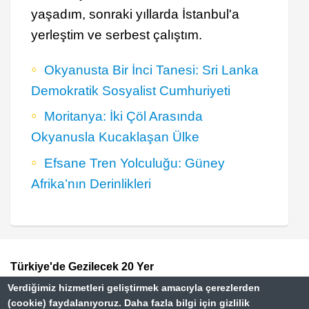
yaşadım, sonraki yıllarda İstanbul'a
yerleştim ve serbest çalıştım.
Okyanusta Bir İnci Tanesi: Sri Lanka
Demokratik Sosyalist Cumhuriyeti
Moritanya: İki Çöl Arasında
Okyanusla Kucaklaşan Ülke
Efsane Tren Yolculuğu: Güney
Afrika’nın Derinlikleri
Türkiye'de Gezilecek 20 Yer
Footer
Verdiğimiz hizmetleri geliştirmek amacıyla çerezlerden
Paris Gezi Rehberi
Top
(cookie) faydalanıyoruz. Daha fazla bilgi için gizlilik