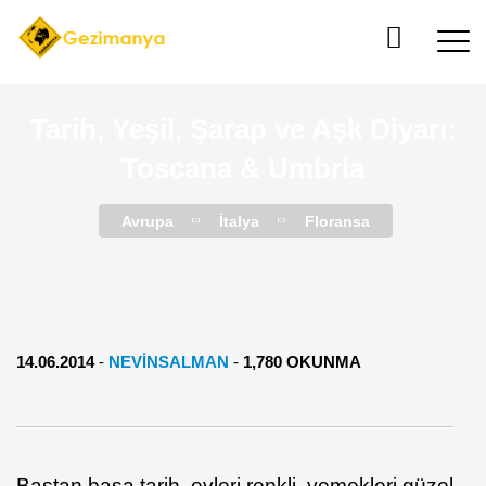
Tarih, Yeşil, Şarap ve Aşk Diyarı:
Toscana & Umbria
Avrupa
İtalya
Floransa
14.06.2014
-
NEVINSALMAN
-
1,780 OKUNMA
Baştan başa tarih, evleri renkli, yemekleri güzel