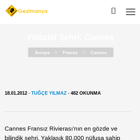
Yıldızlar Şehri: Cannes
Avrupa
Fransa
Cannes
18.01.2012
-
TUĞÇE YILMAZ
-
482 OKUNMA
Cannes Fransız Rivierası’nın en gözde ve
bilindik şehri. Yaklaşık 80.000 nüfusa sahip