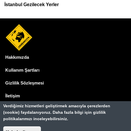
İstanbul Gezilecek Yerler
Hakkımızda
Dipnot
Kullanım Şartları
Gizlilik Sözleşmesi
İletişim
Verdiğimiz hizmetleri geliştirmek amacıyla çerezlerden
Basında Biz
(cookie) faydalanıyoruz. Daha fazla bilgi için gizlilik
politikalarımızı inceleyebilirsiniz.
Gezimanya Turizm, TÜRSAB'a kayıtlı bir
seyahat acentasıdır.