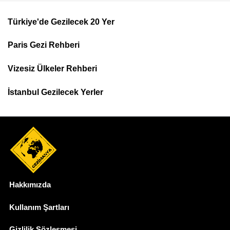
Türkiye'de Gezilecek 20 Yer
Footer
Paris Gezi Rehberi
Top
Menu
Vizesiz Ülkeler Rehberi
İstanbul Gezilecek Yerler
Hakkımızda
Dipnot
Kullanım Şartları
Gizlilik Sözleşmesi