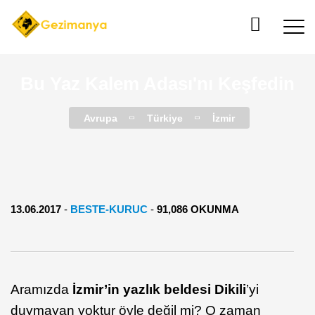
Bu Yaz Kalem Adası'nı Keşfedin
Avrupa
Türkiye
İzmir
13.06.2017
-
BESTE-KURUC
-
91,086 OKUNMA
Aramızda
İzmir’in yazlık beldesi Dikili
’yi
duymayan yoktur öyle değil mi? O zaman