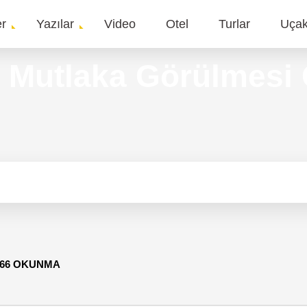
er
Yazılar
Video
Otel
Turlar
Uça
gation
n Mutlaka Görülmesi
i
966 OKUNMA