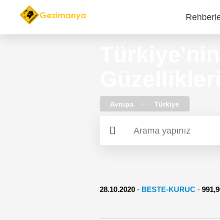
Rehberl
Main
navi
Türkiye'ni
Güzellikler
Avrupa
Türkiye
28.10.2020
-
BESTE-KURUC
-
991,