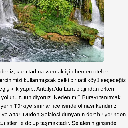
lır, deniz, kum tadına varmak için hemen oteller
tercihimizi kullanmışsak belki bir tatil köyü seçeceğiz
ğişiklik yapıp, Antalya’da Lara plajından erken
n yolunu tutun diyoruz. Neden mi? Burayı tanıtmak
ir yerin Türkiye sınırları içerisinde olması kendimzi
r ve artar. Düden Şelalesi dünyanın dört bir yerinden
uristler ile dolup taşmaktadır. Şelalenin girişinde