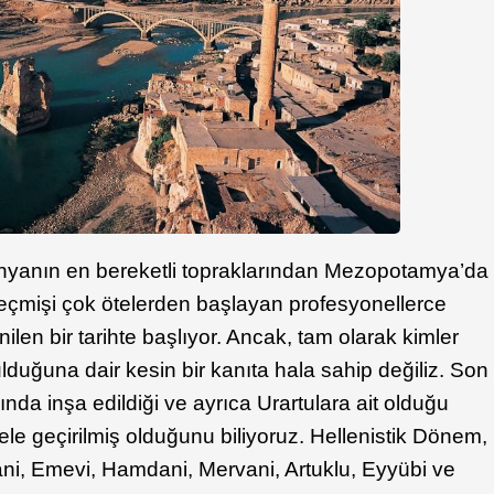
nyanın en bereketli topraklarından Mezopotamya’da
geçmişi çok ötelerden başlayan profesyonellerce
len bir tarihte başlıyor. Ancak, tam olarak kimler
duğuna dair kesin bir kanıta hala sahip değiliz. Son
ında inşa edildiği ve ayrıca Urartulara ait olduğu
e geçirilmiş olduğunu biliyoruz. Hellenistik Dönem,
i, Emevi, Hamdani, Mervani, Artuklu, Eyyübi ve