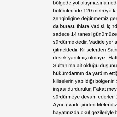
bölgede yol oluşmasına neden
bölümlerinde 120 metreye ka
zenginliğine değinmemiz ger
da burası. Ihlara Vadisi, içi
sadece 14 tanesi günümüze ka
sürdürmektedir. Vadide yer al
gitmektedir. Kiliselerden Sai
desek yanılmış olmayız. Hatt
Sultanı’na ait olduğu düşünü
hükümdarının da yardım ettiği
kiliselerin yapıldığı bölgeni
inşası durdurulur. Fakat mevcu
sürdürmeye devam ederler. 192
Ayrıca vadi içinden Melendiz
hayatınızda okul gezileriyle