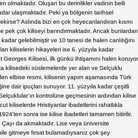
 olmaktadır. Oluşan bu derinlikler vadinin belli
dar ulaşmaktadır. Peki ya bölgenin tarihsel
ekirse? Aslında bizi en çok heyecanlandıran kısmı
nde pek çok kiliseyi barındırmaktadır. Ancak bunlarda
dar gelebilmiştir ve 10 tanesi de halen canlılığını
an kiliselerin hikayeleri ise 6. yüzyıla kadar
nt Georges Kilisesi, ilk günkü ihtişamını halen koruyo
a kilisedeki süslemelerde yer alan ve Selçuklu
len elbise resmi, kilisenin yapım aşamasında Türk
ne dair ipuçları sunuyor. 11. yüzyıla kadar çeşitli
n Selçuklular’ın kontrolüne geçmesinin ardından kilise
t kiliselerde Hristiyanlar ibadetlerini rahatlıkla
4’ten sonra ise kilise ibadetleri tamamen bitirilir.
 Çayı da akmaktadır. Lise veya üniversite
 bile gitmeye fırsat bulamadıysanız çok şey