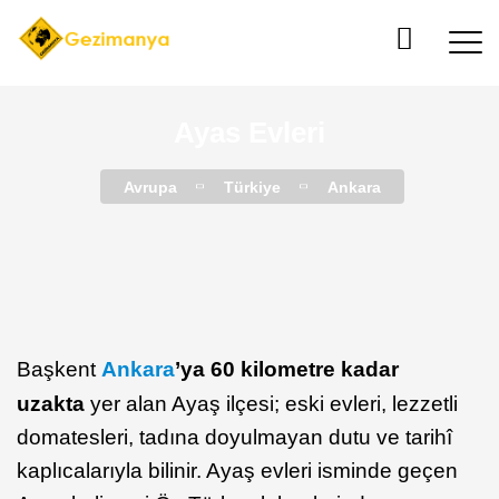
Ayas Evleri
Avrupa
Türkiye
Ankara
Başkent
Ankara
’ya 60 kilometre kadar
uzakta
yer alan Ayaş ilçesi; eski evleri, lezzetli
domatesleri, tadına doyulmayan dutu ve tarihî
kaplıcalarıyla bilinir. Ayaş evleri isminde geçen