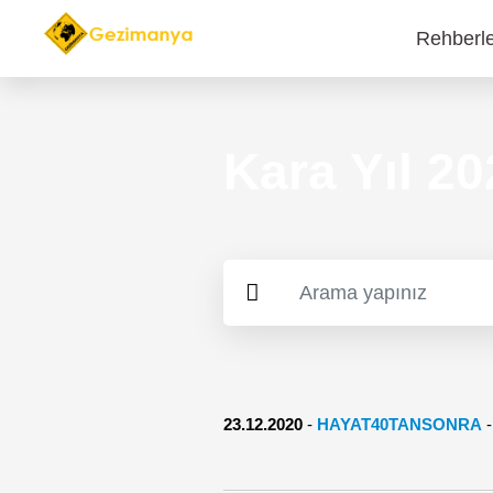
Rehberl
Main
navi
Kara Yıl 2
23.12.2020
-
HAYAT40TANSONRA