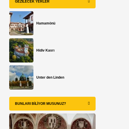
GEZILECEK YERLER
Hamamönü
Hidiv Kasrı
n
Unter den Linden
BUNLARI BILIYOR MUSUNUZ?