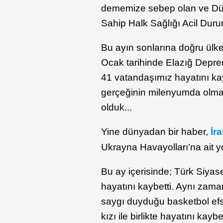
dememize sebep olan ve Dün
Sahip Halk Sağlığı Acil Durum
Bu ayın sonlarına doğru ülke
Ocak tarihinde Elazığ Depre
41 vatandaşımız hayatını ka
gerçeğinin milenyumda olma
olduk...
Yine dünyadan bir haber,
İr
Ukrayna Havayolları’na ait y
Bu ay içerisinde; Türk Siyas
hayatını kaybetti. Aynı zama
saygı duyduğu basketbol efs
kızı ile birlikte hayatını kaybet