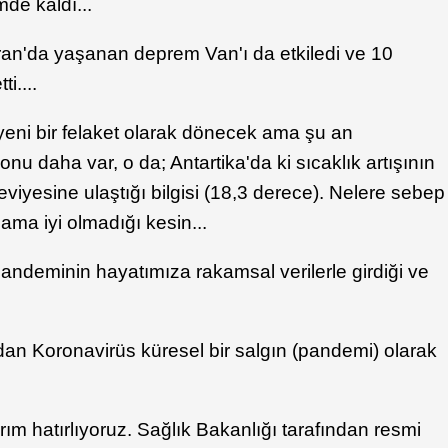
de kaldı...
an'da yaşanan deprem Van'ı da etkiledi ve 10
i....
 yeni bir felaket olarak dönecek ama şu an
nu daha var, o da; Antartika'da ki sıcaklık artışının
iyesine ulaştığı bilgisi (18,3 derece). Nelere sebep
ama iyi olmadığı kesin...
Pandeminin hayatımıza rakamsal verilerle girdiği ve
an Koronavirüs küresel bir salgın (pandemi) olarak
ım hatırlıyoruz. Sağlık Bakanlığı tarafından resmi