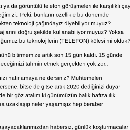
ya da görüntülü telefon görüşmeleri ile karşılıklı ça
eğimizi.. Peki, bunların özellikle bu dönemde
ekten teknoloji çağındayız diyebiliyor muyuz?
ajlarını doğru şekilde kullanabiliyor muyuz? Yoksa
umuz bu teknolojilerin (TELEFON) kölesi mi olduk
ölümünü bitirmemize artık son 15 gün kaldı. 15 günde
ileceğimizi tahmin etmek gerçekten çok zor..
mızı hatırlamaya ne dersiniz? Muhtemelen
rsene, bitse de gitse artık 2020 dediğinizi duyar
 de bir göz atalım ki günümüzün balık hafızalılık
sa uzaklaşıp neler yaşamışız hep beraber
şayacaklarımızdan habersiz, günlük koşturmacalar