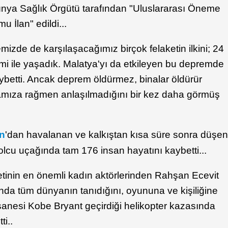
ya Sağlık Örgütü tarafından "Uluslararası Öneme
u İlan" edildi...
mizde de karşılaşacağımız birçok felaketin ilkini; 24
mi ile yaşadık. Malatya'yı da etkileyen bu depremde
ybetti. Ancak deprem öldürmez, binalar öldürür
mıza rağmen anlaşılmadığını bir kez daha görmüş
an
'dan havalanan ve kalkıştan kısa süre sonra düşe
olcu uçağında tam 176 insan hayatını kaybetti...
etinin en önemli kadın aktörlerinden Rahşan Ecevit
nda tüm dünyanın tanıdığını, oyununa ve kişiliğine
anesi Kobe Bryant geçirdiği helikopter kazasında
ti..