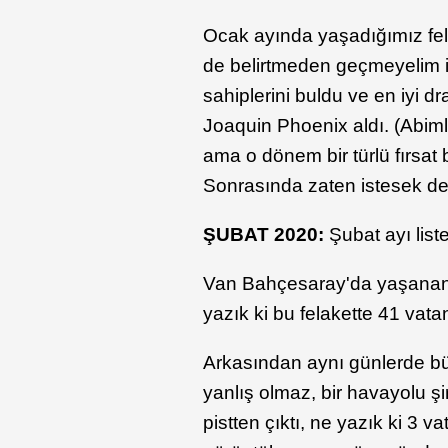
Ocak ayında yaşadığımız fela
de belirtmeden geçmeyelim is
sahiplerini buldu ve en iyi 
Joaquin Phoenix aldı. (Abimle
ama o dönem bir türlü fırsat
Sonrasında zaten istesek de
ŞUBAT 2020:
Şubat ayı list
Van Bahçesaray'da yaşanan çı
yazık ki bu felakette 41 vata
Arkasından aynı günlerde bü
yanlış olmaz, bir havayolu ş
pistten çıktı, ne yazık ki 3 