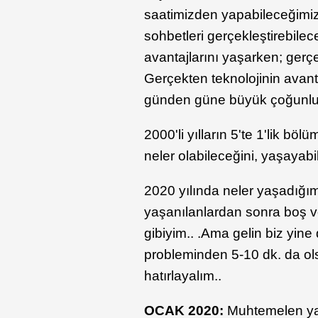
saatimizden yapabileceğimizi 
sohbetleri gerçekleştirebilec
avantajlarını yaşarken; gerç
Gerçekten teknolojinin avant
günden güne büyük çoğunluğ
2000'li yılların 5'te 1'lik b
neler olabileceğini, yaşayab
2020 yılında neler yaşadığı
yaşanılanlardan sonra boş ve
gibiyim.. .Ama gelin biz yine
probleminden 5-10 dk. da ol
hatırlayalım..
OCAK 2020:
Muhtemelen ya