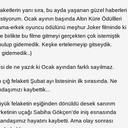
ketlerin yanı sıra, bu ayda yaşanan güzel haberleri
tiyorum. Ocak ayının başında Altın Küre Ödüllleri
drama-erkek oyuncu ödülünü meşhur Joker filminde ki
 birlikte bu filme gitmeyi gerçekten çok istemiştik
 bulup gidemedik. Keşke ertelemeyip gitseydik.
 gidemedik..)
esi de ne yazık ki Ocak ayından farklı sayılmaz.
ğ felaketi Şubat ayı listesinin ilk sırasında. Ne
ndaşımızı kaybettik...
yük felaketin eşiğinden dönüldü desek sanırım
irketinin uçağı Sabiha Gökçen'de iniş esnasında
vatandaşımız hayatını kaybetti. Ama olay sonrası