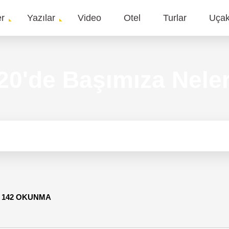
er
Yazılar
Video
Otel
Turlar
Uça
gation
020'de Başımıza Nele
-
142 OKUNMA