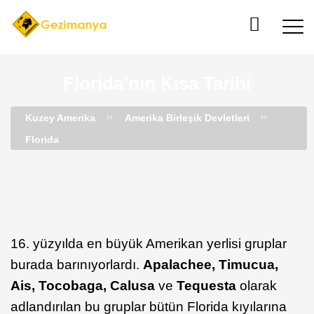
Florida’nın Kısa Tarihi
Kuzey Amerika
Amerika Birleşik Devletleri
Florida
16. yüzyılda en büyük Amerikan yerlisi gruplar
burada barınıyorlardı.
Apalachee, Timucua,
Ais, Tocobaga, Calusa
ve
Tequesta
olarak
adlandırılan bu gruplar bütün Florida kıyılarına