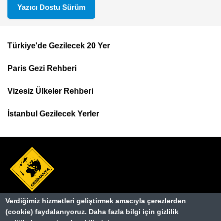
Yazıcı Dostu Sürüm
Türkiye'de Gezilecek 20 Yer
Footer
Paris Gezi Rehberi
Top
Menu
Vizesiz Ülkeler Rehberi
İstanbul Gezilecek Yerler
Verdiğimiz hizmetleri geliştirmek amacıyla çerezlerden
Hakkımızda
Dipnot
(cookie) faydalanıyoruz. Daha fazla bilgi için gizlilik