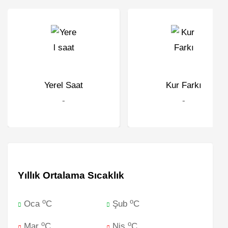
Yerel Saat
Kur Farkı
-
-
Yıllık Ortalama Sıcaklık
o
o
Oca
C
Şub
C
o
o
Mar
C
Nis
C