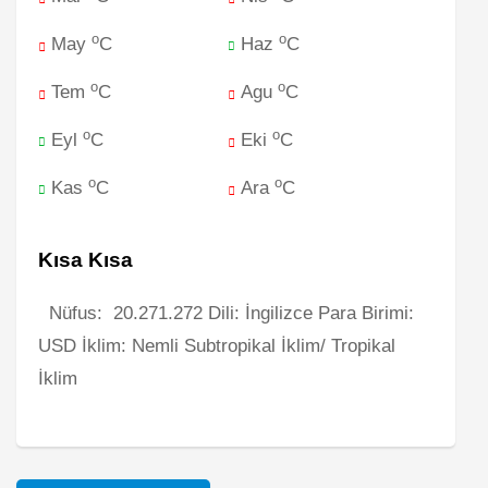
o
o
May
C
Haz
C
o
o
Tem
C
Agu
C
o
o
Eyl
C
Eki
C
o
o
Kas
C
Ara
C
Kısa Kısa
Nüfus: 20.271.272 Dili: İngilizce Para Birimi:
USD İklim: Nemli Subtropikal İklim/ Tropikal
İklim