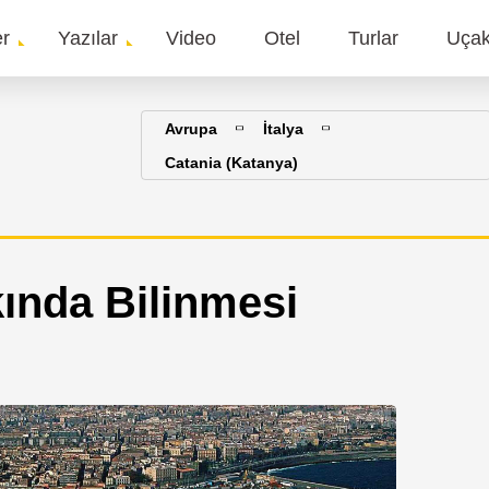
er
Yazılar
Video
Otel
Turlar
Uça
gation
Avrupa
İtalya
Catania (Katanya)
ında Bilinmesi