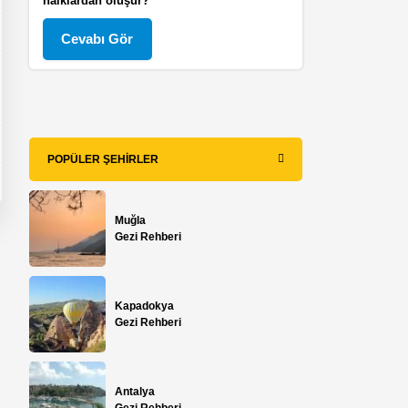
halklardan oluşur?
Cevabı Gör
POPÜLER ŞEHIRLER
Muğla
Gezi Rehberi
Kapadokya
Gezi Rehberi
Antalya
Gezi Rehberi