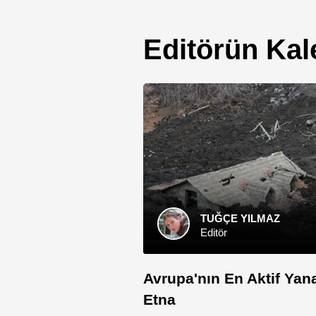
Catania Para Birimi
Editörün Ka
Catania Resmi Dili
Catania Saat Farkı
TUĞÇE YILMAZ
Editör
Avrupa'nın En Aktif Yan
Etna