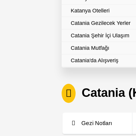
Katanya Otelleri
Catania Gezilecek Yerler
Catania Şehir İçi Ulaşım
Catania Mutfağı
Catania'da Alışveriş
Catania Gece Hayatı
Catania Festivaller
Catania (K
Catania Resmi Tatiller
Catania Faydalı Bilgiler
Catania Vize İşlemleri
Gezi Notları
Catania Dış Temsilcilikleri