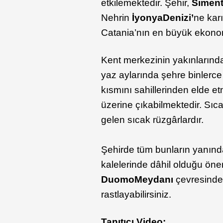
etkilemektedir. Şehir,
Siment
Nehrin
İyonya
Denizi’
ne karı
Catania’nın en büyük ekonom
Kent merkezinin yakınlarında
yaz aylarında şehre binlerce t
kısmını sahillerinden elde et
üzerine çıkabilmektedir. Sı
gelen sıcak rüzgârlardır.
Şehirde tüm bunların yanınd
kalelerinde dâhil olduğu öne
Duomo
Meydanı
çevresinde 
rastlayabilirsiniz.
Tanıtıcı Video: