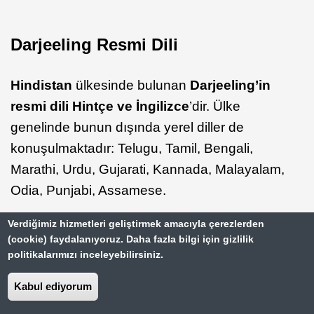
Darjeeling Resmi Dili
Hindistan
ülkesinde bulunan
Darjeeling’in
resmi dili Hintçe ve İngilizce
’dir. Ülke
genelinde bunun dışında yerel diller de
konuşulmaktadır: Telugu, Tamil, Bengali,
Marathi, Urdu, Gujarati, Kannada, Malayalam,
Odia, Punjabi, Assamese.
Verdiğimiz hizmetleri geliştirmek amacıyla çerezlerden
(cookie) faydalanıyoruz. Daha fazla bilgi için gizlilik
politikalarımızı inceleyebilirsiniz.
Darjeeling Saat Farkı
Kabul ediyorum
Darjeeling
(GMT +5.5) ile Türkiye (GMT +2)