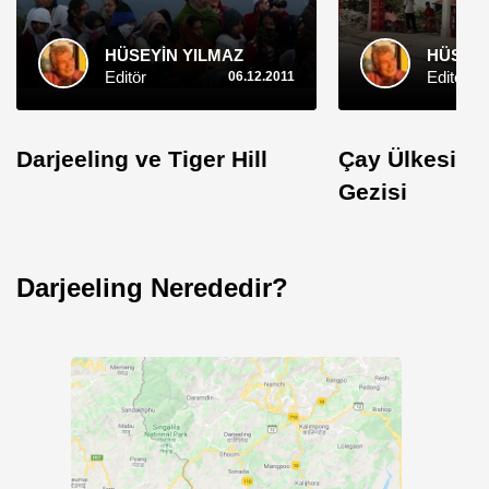
HÜSEYİN YILMAZ
HÜSEYİ
Editör
Editör
06.12.2011
Darjeeling ve Tiger Hill
Çay Ülkesi Da
Gezisi
Darjeeling Nerededir?