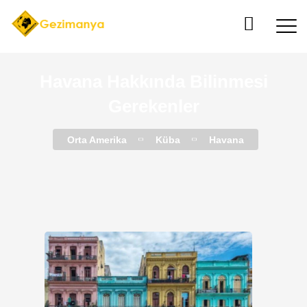
Havana Hakkında Bilinmesi
Gerekenler
Orta Amerika
Küba
Havana