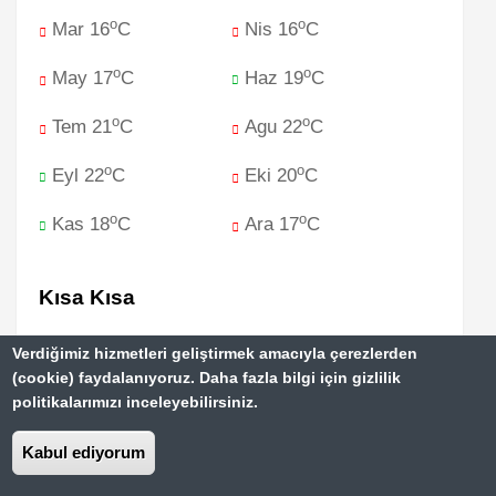
o
o
Mar 16
C
Nis 16
C
o
o
May 17
C
Haz 19
C
o
o
Tem 21
C
Agu 22
C
o
o
Eyl 22
C
Eki 20
C
o
o
Kas 18
C
Ara 17
C
Kısa Kısa
Nüfus: 289,000 / Dil: Portekizce / Para Birimi:
Verdiğimiz hizmetleri geliştirmek amacıyla çerezlerden
(cookie) faydalanıyoruz. Daha fazla bilgi için gizlilik
Euro (EUR) / İklim: Subtropikal İklimi / Ortalama
politikalarımızı inceleyebilirsiniz.
Kaç Günde Gezilir: 4 gün
Kabul ediyorum