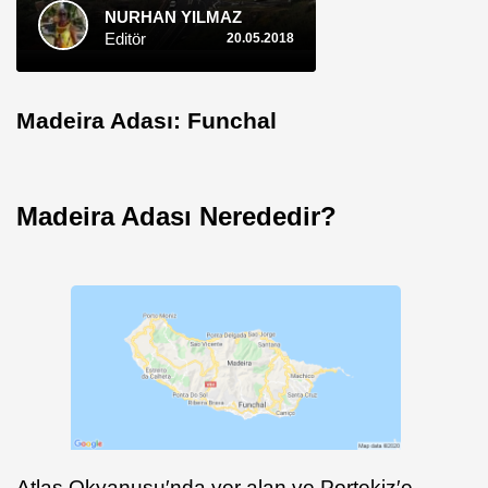
NURHAN YILMAZ
Editör
20.05.2018
Madeira Adası: Funchal
Madeira Adası Nerededir?
Atlas Okyanusu′nda yer alan ve Portekiz′e