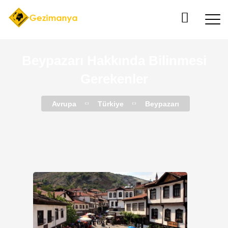
Beypazarı Hakkında Bilinmesi
Gerekenler
Avrupa
Türkiye
Beypazarı