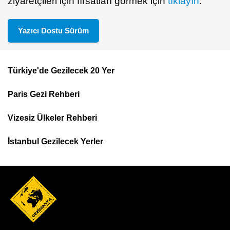
ziyaretçileri için fırsatları görmek için
tıklayın
.
Yazıcı Dostu Sürüm
Türkiye'de Gezilecek 20 Yer
Footer
Paris Gezi Rehberi
Top
Menu
Vizesiz Ülkeler Rehberi
İstanbul Gezilecek Yerler