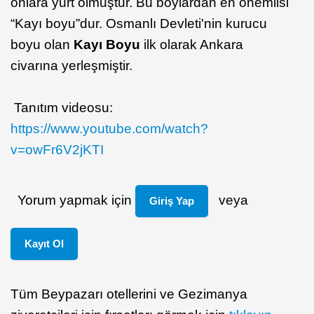
onlara yurt olmuştur. Bu boylardan en önemlisi
“Kayı boyu”dur. Osmanlı Devleti'nin kurucu
boyu olan
Kayı Boyu
ilk olarak Ankara
civarına yerleşmiştir.
Tanıtım videosu:
https://www.youtube.com/watch?
v=owFr6V2jKTI
Yorum yapmak için
veya
Giriş Yap
Kayıt Ol
Tüm Beypazarı otellerini ve Gezimanya