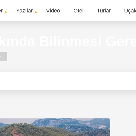
er
Yazılar
Video
Otel
Turlar
Uça
gation
ında Bilinmesi Gere
k