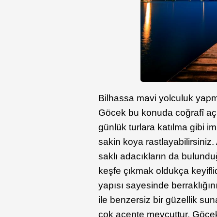
Bilhassa mavi yolculuk yapma
Göcek bu konuda coğrafî açı
günlük turlara katılma gibi 
sakin koya rastlayabilirsiniz
saklı adacıkların da bulundu
keşfe çıkmak oldukça keyiflidir
yapısı sayesinde berraklığını
ile benzersiz bir güzellik s
çok acente mevcuttur. Göcek’t