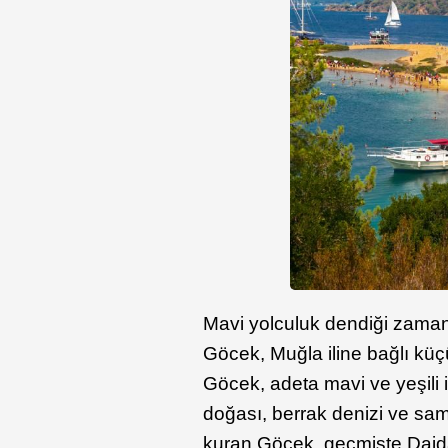
Mavi yolculuk dendiği zaman 
Göcek, Muğla iline bağlı küçü
Göcek, adeta mavi ve yeşili iç
doğası, berrak denizi ve sami
kuran Göcek, geçmişte Daidal