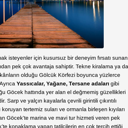
k isteyenler için kusursuz bir deneyim fırsatı sunan
dan pek çok avantaja sahiptir. Tekne kiralama ya d
imkânların olduğu Gölcük Körfezi boyunca yüzlerce
. Ayrıca
Yassıcalar, Yağane, Tersane adaları
gibi
ğu Göcek hattında yer alan el değmemiş güzellikleri
. Sarp ve yalçın kayalarla çevrili girintili çıkıntılı
 koruyan tertemiz suları ve ormanla birleşen kıyıları
unan Göcek’te marina ve mavi tur hizmeti veren pek
e konaklama yapan tatilcilerin en çok tercih ettiği