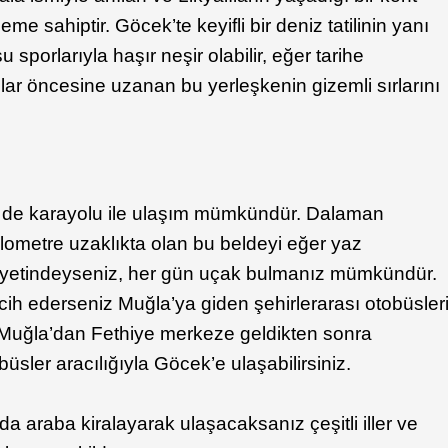
me sahiptir. Göcek’te keyifli bir deniz tatilinin yanı
u sporlarıyla haşır neşir olabilir, eğer tarihe
lar öncesine uzanan bu yerleşkenin gizemli sırlarını
de karayolu ile ulaşım mümkündür. Dalaman
lometre uzaklıkta olan bu beldeyi eğer yaz
iyetindeyseniz, her gün uçak bulmanız mümkündür.
rcih ederseniz Muğla’ya giden şehirlerarası otobüsler
 Muğla’dan Fethiye merkeze geldikten sonra
büsler aracılığıyla Göcek’e ulaşabilirsiniz.
a araba kiralayarak ulaşacaksanız çeşitli iller ve