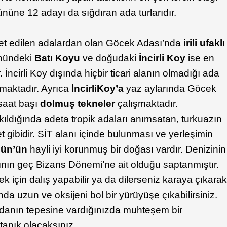
ününe 12 adayı da sığdıran ada turlarıdır.
ret edilen adalardan olan Göcek Adası’nda
irili ufaklı
önündeki
Batı Koyu
ve doğudaki
İncirli Koy
ise en
. İncirli Koy dışında hiçbir ticari alanın olmadığı ada
nmaktadır. Ayrıca
İncirli
Koy’a
yaz aylarında Göcek
saat başı
dolmuş tekneler
çalışmaktadır.
ıldığında adeta tropik adaları anımsatan, turkuazın
net gibidir. SİT alanı içinde bulunması ve yerleşimin
ün’ün
hayli iyi korunmuş bir doğası vardır. Denizinin
smının geç Bizans Dönemi’ne ait olduğu saptanmıştır.
k için dalış yapabilir ya da dilerseniz karaya çıkara
da uzun ve oksijeni bol bir yürüyüşe çıkabilirsiniz.
e adanın tepesine vardığınızda muhteşem bir
tanık olacaksınız.