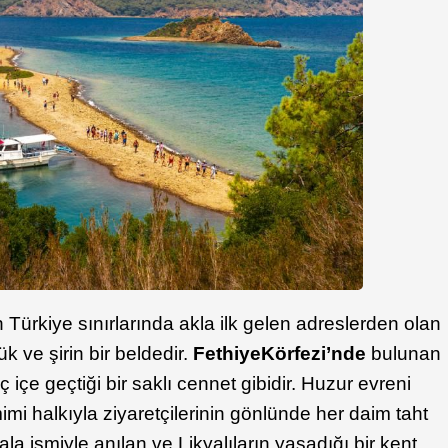
Türkiye sınırlarında akla ilk gelen adreslerden olan
k ve şirin bir beldedir.
Fethiye
Körfezi’nde
bulunan
 içe geçtiği bir saklı cennet gibidir. Huzur evreni
mi halkıyla ziyaretçilerinin gönlünde her daim taht
a ismiyle anılan ve Likyalıların yaşadığı bir kent