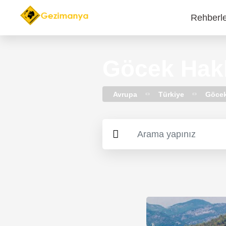
Rehberl
Main
navi
Göcek Hakk
Avrupa
Türkiye
Göce