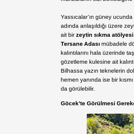
Yassıcalar’ın güney ucunda 
adında anlaşıldığı üzere ze
ait bir
zeytin sıkma atölyesi
Tersane Adası
mübadele dön
kalıntılarını hala üzerinde ta
gözetleme kulesine ait kalın
Bilhassa yazın teknelerin 
hemen yanında ise bir kısmı s
da görülebilir.
Göcek’te Görülmesi Gereke