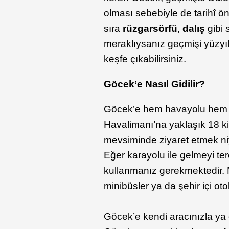
olması sebebiyle de tarihî öne
sıra
rüzgar
sörfü
,
dalış
gibi s
meraklıysanız geçmişi yüzyıl
keşfe çıkabilirsiniz.
Göcek’e Nasıl Gidilir?
Göcek’e hem havayolu hem 
Havalimanı’na yaklaşık 18 ki
mevsiminde ziyaret etmek n
Eğer karayolu ile gelmeyi te
kullanmanız gerekmektedir.
minibüsler ya da şehir içi oto
Göcek’e kendi aracınızla ya d