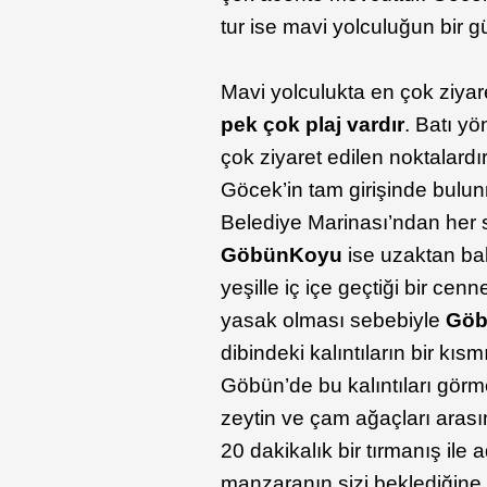
tur ise mavi yolculuğun bir g
Mavi yolculukta en çok ziya
pek çok plaj vardır
. Batı y
çok ziyaret edilen noktalardır
Göcek’in tam girişinde bulu
Belediye Marinası’ndan her 
Göbün
Koyu
ise uzaktan bak
yeşille iç içe geçtiği bir cen
yasak olması sebebiyle
Göb
dibindeki kalıntıların bir kı
Göbün’de bu kalıntıları görme
zeytin ve çam ağaçları arasın
20 dakikalık bir tırmanış il
manzaranın sizi beklediğine 